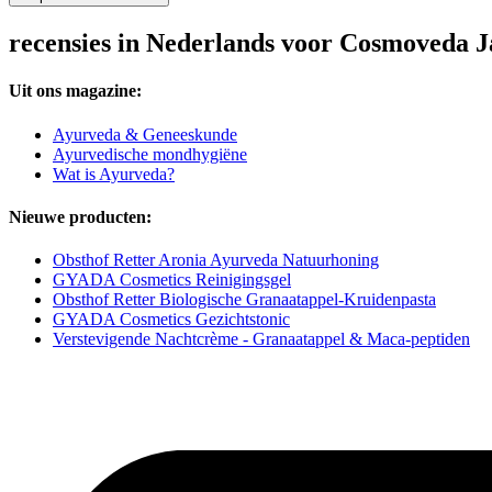
recensies in Nederlands voor Cosmoveda 
Uit ons magazine:
Ayurveda & Geneeskunde
Ayurvedische mondhygiëne
Wat is Ayurveda?
Nieuwe producten:
Obsthof Retter Aronia Ayurveda Natuurhoning
GYADA Cosmetics Reinigingsgel
Obsthof Retter Biologische Granaatappel-Kruidenpasta
GYADA Cosmetics Gezichtstonic
Verstevigende Nachtcrème - Granaatappel & Maca-peptiden