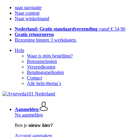
naar navigatie
Naar content
Naar winkelmand
Nederland: Gratis standaardverzending
vanaf € 54,90
Gratis retourneren
Bezorging binnen 3 werkdagen.
Help
Waar is mijn bestelling?
Retourneringen
Verzendkosten
Betalingsmethoden
Contact
Alle help-thema`s
Aanmelden
Nu aanmelden
Ben je
nieuw hier?
Account aanmaken