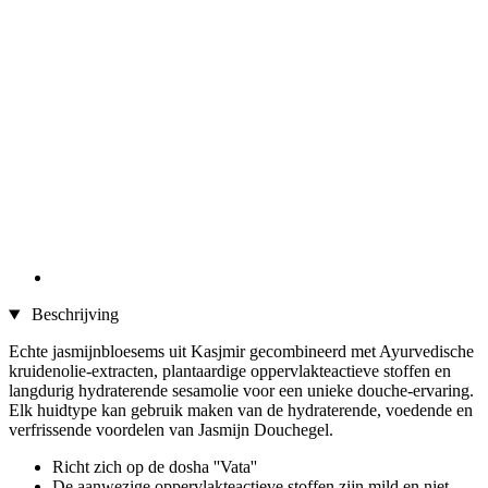
Beschrijving
Echte jasmijnbloesems uit Kasjmir gecombineerd met Ayurvedische
kruidenolie-extracten, plantaardige oppervlakteactieve stoffen en
langdurig hydraterende sesamolie voor een unieke douche-ervaring.
Elk huidtype kan gebruik maken van de hydraterende, voedende en
verfrissende voordelen van Jasmijn Douchegel.
Richt zich op de dosha ''Vata''
De aanwezige oppervlakteactieve stoffen zijn mild en niet-