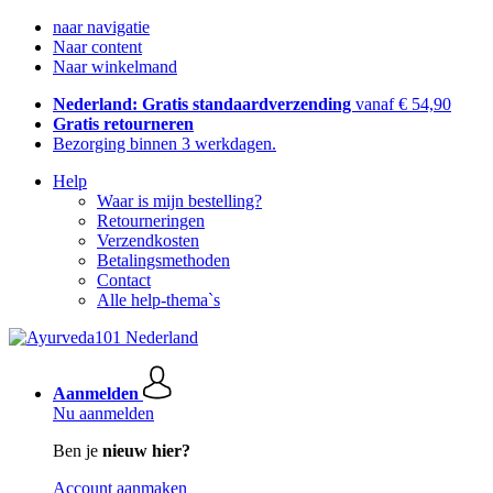
naar navigatie
Naar content
Naar winkelmand
Nederland: Gratis standaardverzending
vanaf € 54,90
Gratis retourneren
Bezorging binnen 3 werkdagen.
Help
Waar is mijn bestelling?
Retourneringen
Verzendkosten
Betalingsmethoden
Contact
Alle help-thema`s
Aanmelden
Nu aanmelden
Ben je
nieuw hier?
Account aanmaken