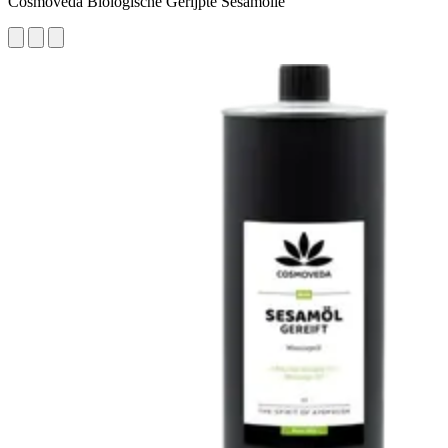
Cosmoveda Biologische Gerijpte Sesamolie