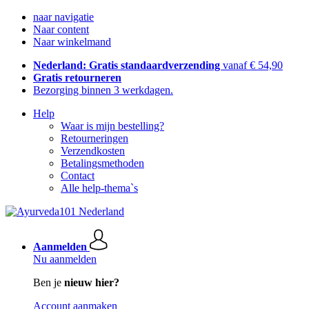
naar navigatie
Naar content
Naar winkelmand
Nederland: Gratis standaardverzending
vanaf € 54,90
Gratis retourneren
Bezorging binnen 3 werkdagen.
Help
Waar is mijn bestelling?
Retourneringen
Verzendkosten
Betalingsmethoden
Contact
Alle help-thema`s
Aanmelden
Nu aanmelden
Ben je
nieuw hier?
Account aanmaken