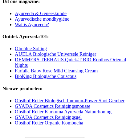
Uit ons magazine:
Ayurveda & Geneeskunde
Ayurvedische mondhygiëne
Wat is Ayurveda?
Ontdek Ayurveda101:
Ölmühle Solling
AUELA Biologische Universele Reiniger
DEMMERS TEEHAUS Quick-T BIO Rooibos Oriental
Nights
Farfalla Baby Rose Mild Cleansing Cream
BioKing Biologische Couscous
Nieuwe producten:
Obsthof Retter Biologisch Immuun-Power Shot Gember
GYADA Cosmetics Reinigingsmousse
Obsthof Retter Kurkuma Ayurveda Natuurhoning
GYADA Cosmetics Reinigingsgel
Obsthof Retter Organic Kombucha