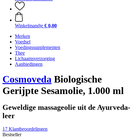
Winkelmandje
€ 0,00
Merken
Voedsel
Voedingssupplementen
Thee
Lichaamsverzorging
Aanbiedingen
Cosmoveda
Biologische
Gerijpte Sesamolie, 1.000 ml
Geweldige massageolie uit de Ayurveda-
leer
17 Klantbeoordelingen
Bestseller