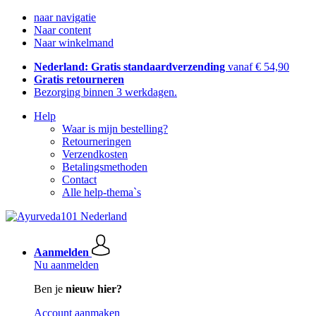
naar navigatie
Naar content
Naar winkelmand
Nederland: Gratis standaardverzending
vanaf € 54,90
Gratis retourneren
Bezorging binnen 3 werkdagen.
Help
Waar is mijn bestelling?
Retourneringen
Verzendkosten
Betalingsmethoden
Contact
Alle help-thema`s
Aanmelden
Nu aanmelden
Ben je
nieuw hier?
Account aanmaken