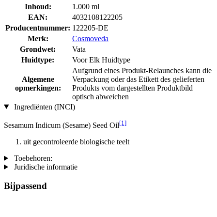
Inhoud:
1.000 ml
EAN:
4032108122205
Producentnummer:
122205-DE
Merk:
Cosmoveda
Grondwet:
Vata
Huidtype:
Voor Elk Huidtype
Aufgrund eines Produkt-Relaunches kann die
Algemene
Verpackung oder das Etikett des gelieferten
opmerkingen:
Produkts vom dargestellten Produktbild
optisch abweichen
Ingrediënten (INCI)
[1]
Sesamum Indicum (Sesame) Seed Oil
uit gecontroleerde biologische teelt
Toebehoren:
Juridische informatie
Bijpassend