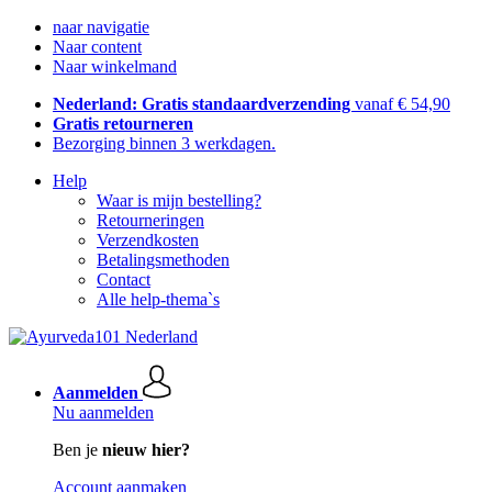
naar navigatie
Naar content
Naar winkelmand
Nederland: Gratis standaardverzending
vanaf € 54,90
Gratis retourneren
Bezorging binnen 3 werkdagen.
Help
Waar is mijn bestelling?
Retourneringen
Verzendkosten
Betalingsmethoden
Contact
Alle help-thema`s
Aanmelden
Nu aanmelden
Ben je
nieuw hier?
Account aanmaken