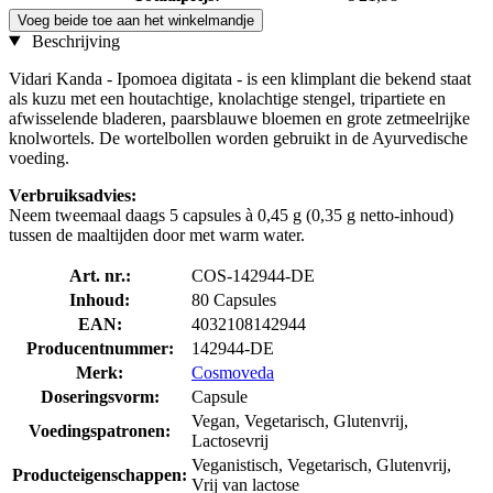
Voeg beide toe aan het winkelmandje
Beschrijving
Vidari Kanda - Ipomoea digitata - is een klimplant die bekend staat
als kuzu met een houtachtige, knolachtige stengel, tripartiete en
afwisselende bladeren, paarsblauwe bloemen en grote zetmeelrijke
knolwortels. De wortelbollen worden gebruikt in de Ayurvedische
voeding.
Verbruiksadvies:
Neem tweemaal daags 5 capsules à 0,45 g (0,35 g netto-inhoud)
tussen de maaltijden door met warm water.
Art. nr.:
COS-142944-DE
Inhoud:
80 Capsules
EAN:
4032108142944
Producentnummer:
142944-DE
Merk:
Cosmoveda
Doseringsvorm:
Capsule
Vegan, Vegetarisch, Glutenvrij,
Voedingspatronen:
Lactosevrij
Veganistisch, Vegetarisch, Glutenvrij,
Producteigenschappen:
Vrij van lactose