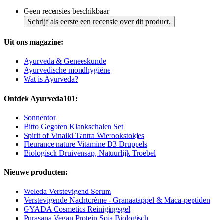
Geen recensies beschikbaar
Schrijf als eerste een recensie over dit product.
Uit ons magazine:
Ayurveda & Geneeskunde
Ayurvedische mondhygiëne
Wat is Ayurveda?
Ontdek Ayurveda101:
Sonnentor
Bitto Gegoten Klankschalen Set
Spirit of Vinaiki Tantra Wierookstokjes
Fleurance nature Vitamine D3 Druppels
Biologisch Druivensap, Natuurlijk Troebel
Nieuwe producten:
Weleda Verstevigend Serum
Verstevigende Nachtcrème - Granaatappel & Maca-peptiden
GYADA Cosmetics Reinigingsgel
Purasana Vegan Protein Soja Biologisch