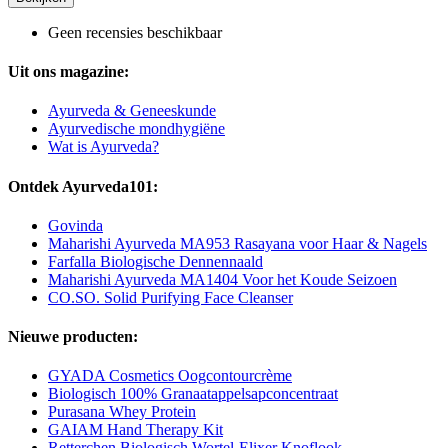
Geen recensies beschikbaar
Uit ons magazine:
Ayurveda & Geneeskunde
Ayurvedische mondhygiëne
Wat is Ayurveda?
Ontdek Ayurveda101:
Govinda
Maharishi Ayurveda MA953 Rasayana voor Haar & Nagels
Farfalla Biologische Dennennaald
Maharishi Ayurveda MA1404 Voor het Koude Seizoen
CO.SO. Solid Purifying Face Cleanser
Nieuwe producten:
GYADA Cosmetics Oogcontourcrème
Biologisch 100% Granaatappelsapconcentraat
Purasana Whey Protein
GAIAM Hand Therapy Kit
Retterchen Biologisch Wortel-Elixer Knoflook