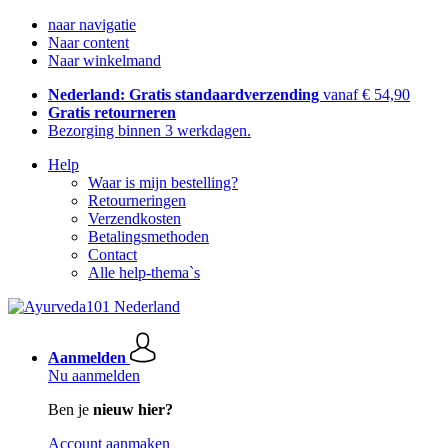
naar navigatie
Naar content
Naar winkelmand
Nederland: Gratis standaardverzending
vanaf € 54,90
Gratis retourneren
Bezorging binnen 3 werkdagen.
Help
Waar is mijn bestelling?
Retourneringen
Verzendkosten
Betalingsmethoden
Contact
Alle help-thema`s
Aanmelden
Nu aanmelden
Ben je
nieuw hier?
Account aanmaken