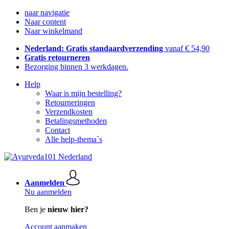
naar navigatie
Naar content
Naar winkelmand
Nederland: Gratis standaardverzending
vanaf € 54,90
Gratis retourneren
Bezorging binnen 3 werkdagen.
Help
Waar is mijn bestelling?
Retourneringen
Verzendkosten
Betalingsmethoden
Contact
Alle help-thema`s
Aanmelden
Nu aanmelden
Ben je
nieuw hier?
Account aanmaken