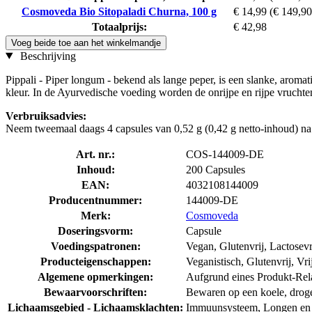
Cosmoveda Bio Sitopaladi Churna, 100 g
€ 14,99
(€ 149,90
Totaalprijs:
€ 42,98
Voeg beide toe aan het winkelmandje
Beschrijving
Pippali - Piper longum - bekend als lange peper, is een slanke, arom
kleur. In de Ayurvedische voeding worden de onrijpe en rijpe vruchte
Verbruiksadvies:
Neem tweemaal daags 4 capsules van 0,52 g (0,42 g netto-inhoud) na
Art. nr.:
COS-144009-DE
Inhoud:
200 Capsules
EAN:
4032108144009
Producentnummer:
144009-DE
Merk:
Cosmoveda
Doseringsvorm:
Capsule
Voedingspatronen:
Vegan, Glutenvrij, Lactosevr
Producteigenschappen:
Veganistisch, Glutenvrij, Vri
Algemene opmerkingen:
Aufgrund eines Produkt-Rela
Bewaarvoorschriften:
Bewaren op een koele, droge p
Lichaamsgebied - Lichaamsklachten:
Immuunsysteem, Longen en