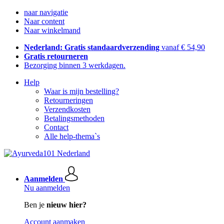
naar navigatie
Naar content
Naar winkelmand
Nederland: Gratis standaardverzending
vanaf € 54,90
Gratis retourneren
Bezorging binnen 3 werkdagen.
Help
Waar is mijn bestelling?
Retourneringen
Verzendkosten
Betalingsmethoden
Contact
Alle help-thema`s
Aanmelden
Nu aanmelden
Ben je
nieuw hier?
Account aanmaken