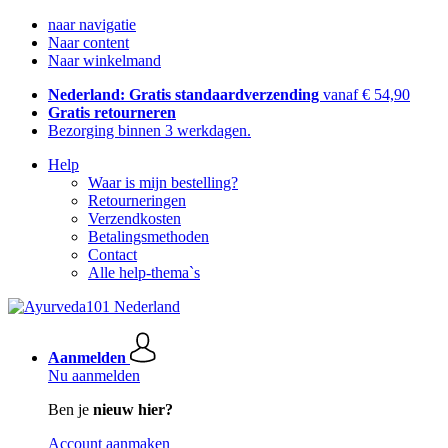
naar navigatie
Naar content
Naar winkelmand
Nederland: Gratis standaardverzending
vanaf € 54,90
Gratis retourneren
Bezorging binnen 3 werkdagen.
Help
Waar is mijn bestelling?
Retourneringen
Verzendkosten
Betalingsmethoden
Contact
Alle help-thema`s
Aanmelden
Nu aanmelden
Ben je
nieuw hier?
Account aanmaken