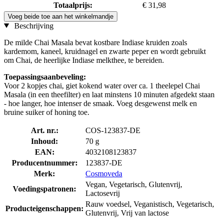
Totaalprijs:
€ 31,98
Voeg beide toe aan het winkelmandje
Beschrijving
De milde Chai Masala bevat kostbare Indiase kruiden zoals
kardemom, kaneel, kruidnagel en zwarte peper en wordt gebruikt
om Chai, de heerlijke Indiase melkthee, te bereiden.
Toepassingsaanbeveling:
Voor 2 kopjes chai, giet kokend water over ca. 1 theelepel Chai
Masala (in een theefilter) en laat minstens 10 minuten afgedekt staan
- hoe langer, hoe intenser de smaak. Voeg desgewenst melk en
bruine suiker of honing toe.
Art. nr.:
COS-123837-DE
Inhoud:
70 g
EAN:
4032108123837
Producentnummer:
123837-DE
Merk:
Cosmoveda
Vegan, Vegetarisch, Glutenvrij,
Voedingspatronen:
Lactosevrij
Rauw voedsel, Veganistisch, Vegetarisch,
Producteigenschappen:
Glutenvrij, Vrij van lactose