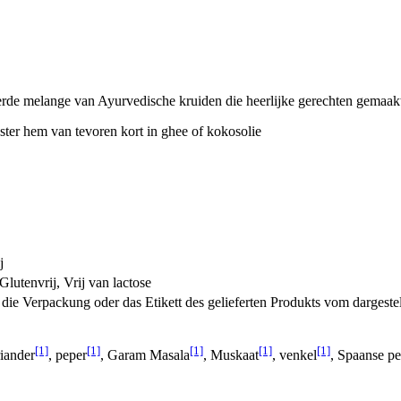
melange van Ayurvedische kruiden die heerlijke gerechten gemaakt v
ter hem van tevoren kort in ghee of kokosolie
j
lutenvrij, Vrij van lactose
ie Verpackung oder das Etikett des gelieferten Produkts vom dargeste
[1]
[1]
[1]
[1]
[1]
riander
, peper
, Garam Masala
, Muskaat
, venkel
, Spaanse p