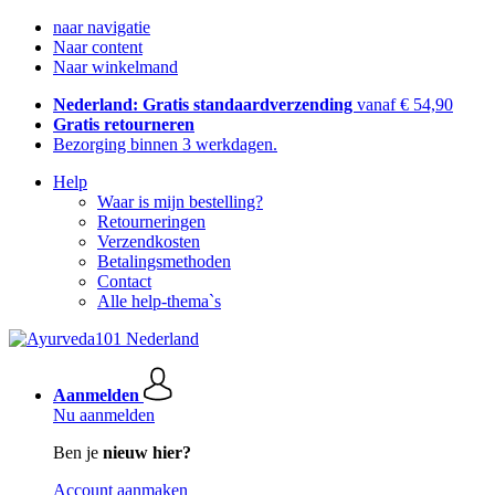
naar navigatie
Naar content
Naar winkelmand
Nederland: Gratis standaardverzending
vanaf € 54,90
Gratis retourneren
Bezorging binnen 3 werkdagen.
Help
Waar is mijn bestelling?
Retourneringen
Verzendkosten
Betalingsmethoden
Contact
Alle help-thema`s
Aanmelden
Nu aanmelden
Ben je
nieuw hier?
Account aanmaken