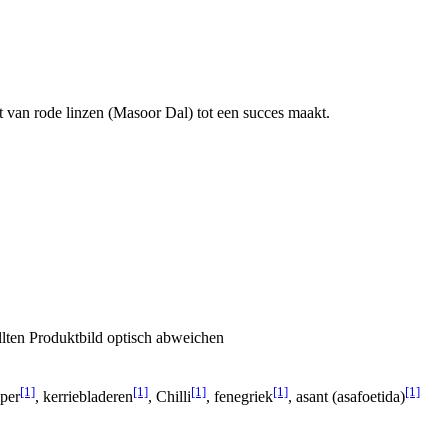
an rode linzen (Masoor Dal) tot een succes maakt.
llten Produktbild optisch abweichen
[1]
[1]
[1]
[1]
[1]
eper
, kerriebladeren
, Chilli
, fenegriek
, asant (asafoetida)