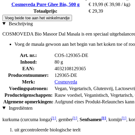
Cosmoveda Pure Ghee Bio, 500 g
€ 19,99
(€ 39,98 / kg)
Totaalprijs:
€ 29,39
Voeg beide toe aan het winkelmandje
Beschrijving
COSMOVEDA Bio Masoor Dal Masala is een speciaal uitgebalanceerde 
Voeg de masala gewoon aan het begin van het koken toe of roos
Art. nr.:
COS-129365-DE
Inhoud:
80 g
EAN:
4032108129365
Producentnummer:
129365-DE
Merk:
Cosmoveda
Voedingspatronen:
Vegan, Vegetarisch, Glutenvrij, Lactosevri
Producteigenschappen:
Rauw voedsel, Veganistisch, Vegetarisch, G
Algemene opmerkingen:
Aufgrund eines Produkt-Relaunches kann d
Ingrediënten
[1]
[1]
[1]
[1]
kurkuma (curcuma longa)
, gember
,
Senfsamen
, komijn
, ko
uit gecontroleerde biologische teelt