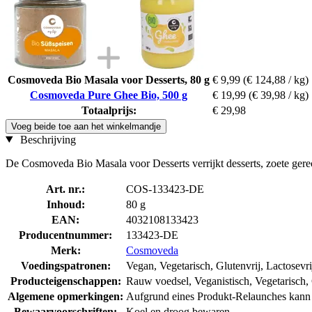
Cosmoveda Bio Masala voor Desserts, 80 g
€ 9,99
(€ 124,88 / kg)
Cosmoveda Pure Ghee Bio, 500 g
€ 19,99
(€ 39,98 / kg)
Totaalprijs:
€ 29,98
Voeg beide toe aan het winkelmandje
Beschrijving
De Cosmoveda Bio Masala voor Desserts verrijkt desserts, zoete gere
Art. nr.:
COS-133423-DE
Inhoud:
80 g
EAN:
4032108133423
Producentnummer:
133423-DE
Merk:
Cosmoveda
Voedingspatronen:
Vegan, Vegetarisch, Glutenvrij, Lactosevri
Producteigenschappen:
Rauw voedsel, Veganistisch, Vegetarisch, G
Algemene opmerkingen:
Aufgrund eines Produkt-Relaunches kann d
Bewaarvoorschriften:
Koel en droog bewaren