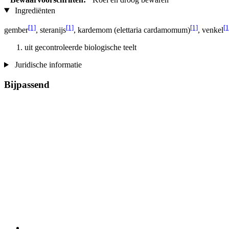
Ingrediënten
[1]
[1]
[1]
[1
gember
, steranijs
, kardemom (elettaria cardamomum)
, venkel
uit gecontroleerde biologische teelt
Juridische informatie
Bijpassend