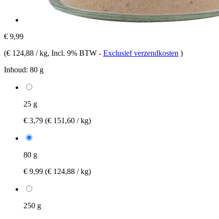
€ 9,99
(
€ 124,88 / kg
, Incl. 9% BTW
-
Exclusief verzendkosten
)
Inhoud:
80 g
25 g
€ 3,79
(€ 151,60 / kg)
80 g
€ 9,99
(€ 124,88 / kg)
250 g