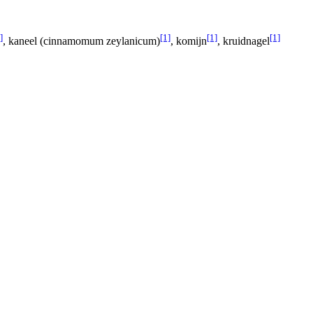
]
[1]
[1]
[1]
, kaneel (cinnamomum zeylanicum)
, komijn
, kruidnagel