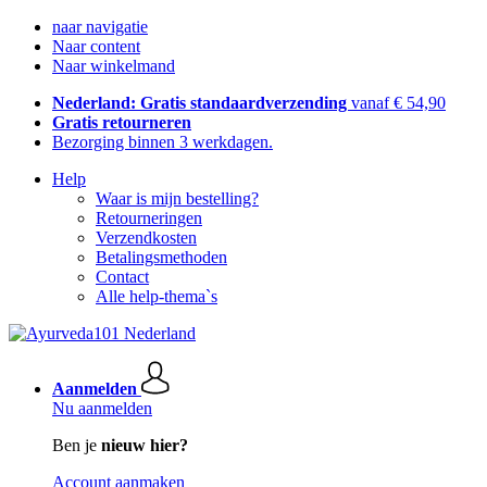
naar navigatie
Naar content
Naar winkelmand
Nederland: Gratis standaardverzending
vanaf € 54,90
Gratis retourneren
Bezorging binnen 3 werkdagen.
Help
Waar is mijn bestelling?
Retourneringen
Verzendkosten
Betalingsmethoden
Contact
Alle help-thema`s
Aanmelden
Nu aanmelden
Ben je
nieuw hier?
Account aanmaken