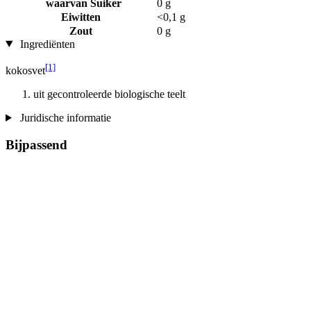
waarvan Suiker
0 g
Eiwitten
<0,1 g
Zout
0 g
Ingrediënten
[1]
kokosvet
uit gecontroleerde biologische teelt
Juridische informatie
Bijpassend