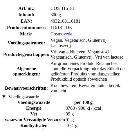
Art. nr.:
COS-116181
Inhoud:
300 g
EAN:
4032108116181
Producentnummer:
116181-DE
Merk:
Cosmoveda
Vegan, Vegetarisch, Glutenvrij,
Voedingspatronen:
Lactosevrij
Vrij van additieven, Veganistisch,
Producteigenschappen:
Vegetarisch, Glutenvrij, Vrij van lactose
Aufgrund eines Produkt-Relaunches
Algemene
kann die Verpackung oder das Etikett des
opmerkingen:
gelieferten Produkts vom dargestellten
Produktbild optisch abweichen
Koel bewaren, Bewaren buiten bereik
Bewaarvoorschriften:
van licht
Voedingswaarde
Voedingswaarde
per 100 g
Energie
3768 / 900 kj / kcal
Vet
99 g
waarvan Verzadigde Vetzuren
91 g
Koolhydraten
<0,1 g