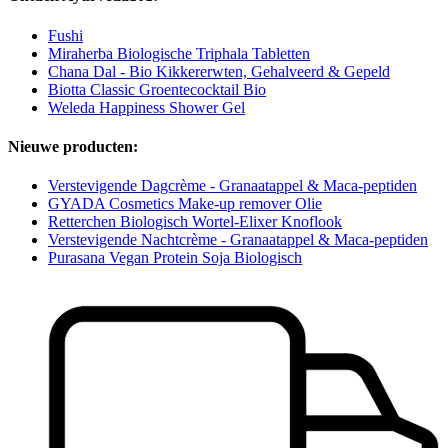
Fushi
Miraherba Biologische Triphala Tabletten
Chana Dal - Bio Kikkererwten, Gehalveerd & Gepeld
Biotta Classic Groentecocktail Bio
Weleda Happiness Shower Gel
Nieuwe producten:
Verstevigende Dagcrème - Granaatappel & Maca-peptiden
GYADA Cosmetics Make-up remover Olie
Retterchen Biologisch Wortel-Elixer Knoflook
Verstevigende Nachtcrème - Granaatappel & Maca-peptiden
Purasana Vegan Protein Soja Biologisch