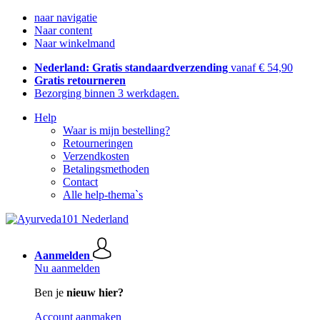
naar navigatie
Naar content
Naar winkelmand
Nederland: Gratis standaardverzending
vanaf € 54,90
Gratis retourneren
Bezorging binnen 3 werkdagen.
Help
Waar is mijn bestelling?
Retourneringen
Verzendkosten
Betalingsmethoden
Contact
Alle help-thema`s
Aanmelden
Nu aanmelden
Ben je
nieuw hier?
Account aanmaken