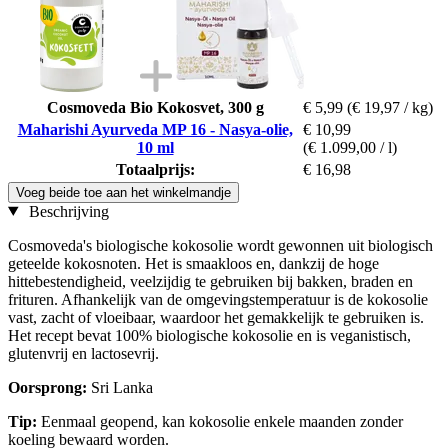
Cosmoveda Bio Kokosvet, 300 g
€ 5,99
(€ 19,97 / kg)
Maharishi Ayurveda MP 16 - Nasya-olie,
€ 10,99
10 ml
(€ 1.099,00 / l)
Totaalprijs:
€ 16,98
Voeg beide toe aan het winkelmandje
Beschrijving
Cosmoveda's biologische kokosolie wordt gewonnen uit biologisch
geteelde kokosnoten. Het is smaakloos en, dankzij de hoge
hittebestendigheid, veelzijdig te gebruiken bij bakken, braden en
frituren. Afhankelijk van de omgevingstemperatuur is de kokosolie
vast, zacht of vloeibaar, waardoor het gemakkelijk te gebruiken is.
Het recept bevat 100% biologische kokosolie en is veganistisch,
glutenvrij en lactosevrij.
Oorsprong:
Sri Lanka
Tip:
Eenmaal geopend, kan kokosolie enkele maanden zonder
koeling bewaard worden.