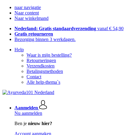
naar navigatie
Naar content
Naar winkelmand
Nederland: Gratis standaardverzending
vanaf € 54,90
Gratis retourneren
Bezorging binnen 3 werkdagen.
Help
Waar is mijn bestelling?
Retourneringen
Verzendkosten
Betalingsmethoden
Contact
Alle help-thema`s
Aanmelden
Nu aanmelden
Ben je
nieuw hier?
Account aanmaken