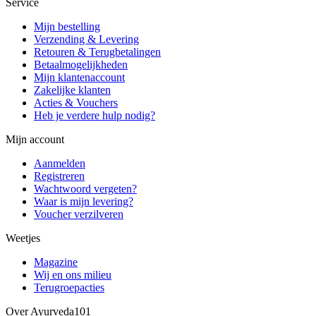
Service
Mijn bestelling
Verzending & Levering
Retouren & Terugbetalingen
Betaalmogelijkheden
Mijn klantenaccount
Zakelijke klanten
Acties & Vouchers
Heb je verdere hulp nodig?
Mijn account
Aanmelden
Registreren
Wachtwoord vergeten?
Waar is mijn levering?
Voucher verzilveren
Weetjes
Magazine
Wij en ons milieu
Terugroepacties
Over Ayurveda101