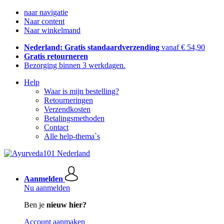
naar navigatie
Naar content
Naar winkelmand
Nederland: Gratis standaardverzending
vanaf € 54,90
Gratis retourneren
Bezorging binnen 3 werkdagen.
Help
Waar is mijn bestelling?
Retourneringen
Verzendkosten
Betalingsmethoden
Contact
Alle help-thema`s
Aanmelden
Nu aanmelden
Ben je
nieuw hier?
Account aanmaken