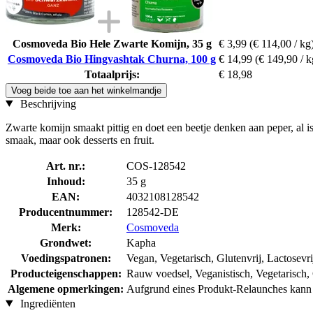
Cosmoveda Bio Hele Zwarte Komijn, 35 g
€ 3,99
(€ 114,00 / kg
Cosmoveda Bio Hingvashtak Churna, 100 g
€ 14,99
(€ 149,90 / k
Totaalprijs:
€ 18,98
Voeg beide toe aan het winkelmandje
Beschrijving
Zwarte komijn smaakt pittig en doet een beetje denken aan peper, al i
smaak, maar ook desserts en fruit.
Art. nr.:
COS-128542
Inhoud:
35 g
EAN:
4032108128542
Producentnummer:
128542-DE
Merk:
Cosmoveda
Grondwet:
Kapha
Voedingspatronen:
Vegan, Vegetarisch, Glutenvrij, Lactosevri
Producteigenschappen:
Rauw voedsel, Veganistisch, Vegetarisch, G
Algemene opmerkingen:
Aufgrund eines Produkt-Relaunches kann d
Ingrediënten