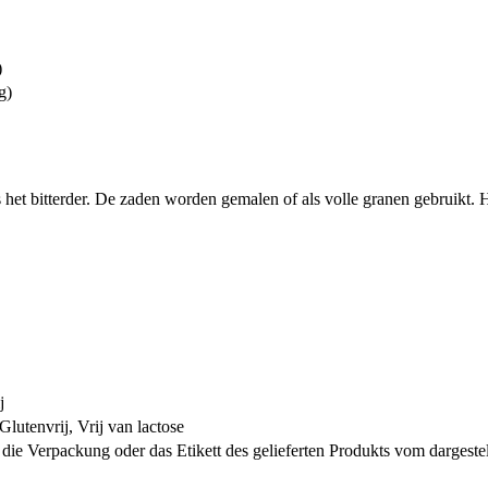
)
g)
s het bitterder. De zaden worden gemalen of als volle granen gebruikt. H
j
lutenvrij, Vrij van lactose
ie Verpackung oder das Etikett des gelieferten Produkts vom dargeste