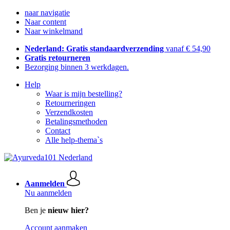
naar navigatie
Naar content
Naar winkelmand
Nederland: Gratis standaardverzending
vanaf € 54,90
Gratis retourneren
Bezorging binnen 3 werkdagen.
Help
Waar is mijn bestelling?
Retourneringen
Verzendkosten
Betalingsmethoden
Contact
Alle help-thema`s
Aanmelden
Nu aanmelden
Ben je
nieuw hier?
Account aanmaken