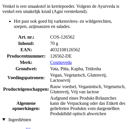
Venkel is een smaakstof in kerriepoeder. Volgens de Ayurveda is
venkel een smakelijk kruid (Agni versterkend).
Het past ook goed bij varkensvlees- en wildgerechten,
soepen, azijnsauzen en salades.
Art. nr.:
COS-126562
Inhoud:
70 g
EAN:
4032108126562
Producentnummer:
126562-DE
Merk:
Cosmoveda
Grondwet:
Vata, Pitta, Kapha, Tridosha
Vegan, Vegetarisch, Glutenvrij,
Voedingspatronen:
Lactosevrij
Rauw voedsel, Veganistisch, Vegetarisch,
Producteigenschappen:
Glutenvrij, Vrij van lactose
Aufgrund eines Produkt-Relaunches
Algemene
kann die Verpackung oder das Etikett des
opmerkingen:
gelieferten Produkts vom dargestellten
Produktbild optisch abweichen
Ingrediënten