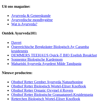
Uit ons magazine:
Ayurveda & Geneeskunde
Ayurvedische mondhygiëne
Wat is Ayurveda?
Ontdek Ayurveda101:
Davert
Österreichische Bergkräuter Biologisch Ay Caramba
kruidenmix
DEMMERS TEEHAUS Quick-T BIO English Breakfast
Sonnentor Biologische Kardemom
Maharishi Ayurveda Ayurdent Milde Tandpasta
Nieuwe producten:
Obsthof Retter Gember Ayurveda Natuurhoning
Obsthof Retter Biologisch Wortel-Elixer Knoflook
Obsthof Retter Organic Oxymel 4 Rovers
Obsthof Retter Biologische Granaatappel-Kruidenpasta
Retterchen Biologisch Wortel-Elixer Knoflook