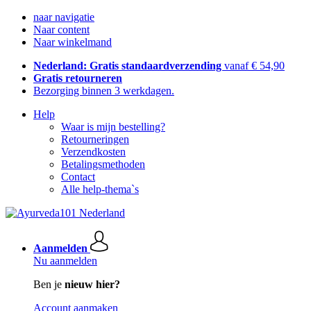
naar navigatie
Naar content
Naar winkelmand
Nederland: Gratis standaardverzending
vanaf € 54,90
Gratis retourneren
Bezorging binnen 3 werkdagen.
Help
Waar is mijn bestelling?
Retourneringen
Verzendkosten
Betalingsmethoden
Contact
Alle help-thema`s
Aanmelden
Nu aanmelden
Ben je
nieuw hier?
Account aanmaken