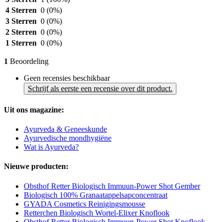
4 Sterren
0
(0%)
3 Sterren
0
(0%)
2 Sterren
0
(0%)
1 Sterren
0
(0%)
1
Beoordeling
Geen recensies beschikbaar
Schrijf als eerste een recensie over dit product.
Uit ons magazine:
Ayurveda & Geneeskunde
Ayurvedische mondhygiëne
Wat is Ayurveda?
Nieuwe producten:
Obsthof Retter Biologisch Immuun-Power Shot Gember
Biologisch 100% Granaatappelsapconcentraat
GYADA Cosmetics Reinigingsmousse
Retterchen Biologisch Wortel-Elixer Knoflook
Obsthof Retter Biologisch Immuun-Power Shot Knoflook