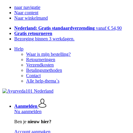
naar navigatie
Naar content
Naar winkelmand
Nederland: Gratis standaardverzending
vanaf € 54,90
Gratis retourneren
Bezorging binnen 3 werkdagen.
Help
Waar is mijn bestelling?
Retourneringen
Verzendkosten
Betalingsmethoden
Contact
Alle help-thema`s
Aanmelden
Nu aanmelden
Ben je
nieuw hier?
Account aanmaken