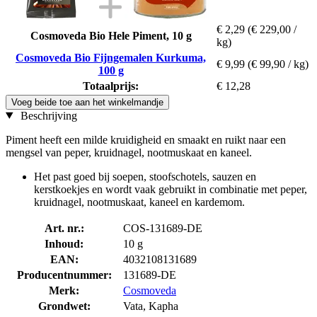
€ 2,29
(€ 229,00 /
Cosmoveda Bio Hele Piment, 10 g
kg)
Cosmoveda Bio Fijngemalen Kurkuma,
€ 9,99
(€ 99,90 / kg)
100 g
Totaalprijs:
€ 12,28
Voeg beide toe aan het winkelmandje
Beschrijving
Piment heeft een milde kruidigheid en smaakt en ruikt naar een
mengsel van peper, kruidnagel, nootmuskaat en kaneel.
Het past goed bij soepen, stoofschotels, sauzen en
kerstkoekjes en wordt vaak gebruikt in combinatie met peper,
kruidnagel, nootmuskaat, kaneel en kardemom.
Art. nr.:
COS-131689-DE
Inhoud:
10 g
EAN:
4032108131689
Producentnummer:
131689-DE
Merk:
Cosmoveda
Grondwet:
Vata, Kapha