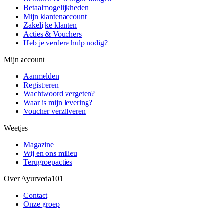
Betaalmogelijkheden
Mijn klantenaccount
Zakelijke klanten
Acties & Vouchers
Heb je verdere hulp nodig?
Mijn account
Aanmelden
Registreren
Wachtwoord vergeten?
Waar is mijn levering?
Voucher verzilveren
Weetjes
Magazine
Wij en ons milieu
Terugroepacties
Over Ayurveda101
Contact
Onze groep