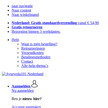
naar navigatie
Naar content
Naar winkelmand
Nederland: Gratis standaardverzending
vanaf € 54,90
Gratis retourneren
Bezorging binnen 3 werkdagen.
Help
Waar is mijn bestelling?
Retourneringen
Verzendkosten
Betalingsmethoden
Contact
Alle help-thema`s
Aanmelden
Nu aanmelden
Ben je
nieuw hier?
Account aanmaken