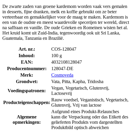
De zwarte zaden van groene kardemom worden vaak vers gemalen
in desserts, fijne dranken, melk en koffie gebruikt om ze beter
verteerbaar en gemakkelijker voor de maag te maken. Kardemom is
een van de oudste en meest waardevolle specerijen ter wereld, direct
na saffraan en vanille. De oude Grieken en Romeinen wisten het al.
Het kruid komt uit Zuid-India, tegenwoordig ook uit Sri Lanka,
Guatemala, Tanzania en Brazilië.
Art. nr.:
COS-128047
Inhoud:
100 g
EAN:
4032108128047
Producentnummer:
128047-DE
Merk:
Cosmoveda
Grondwet:
Vata, Pitta, Kapha, Tridosha
Vegan, Vegetarisch, Glutenvrij,
Voedingspatronen:
Lactosevrij
Rauw voedsel, Veganistisch, Vegetarisch,
Producteigenschappen:
Glutenvrij, Vrij van lactose
Aufgrund eines Produkt-Relaunches
Algemene
kann die Verpackung oder das Etikett des
opmerkingen:
gelieferten Produkts vom dargestellten
Produktbild optisch abweichen