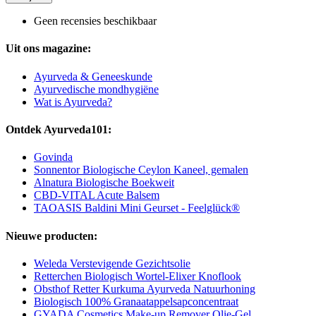
Geen recensies beschikbaar
Uit ons magazine:
Ayurveda & Geneeskunde
Ayurvedische mondhygiëne
Wat is Ayurveda?
Ontdek Ayurveda101:
Govinda
Sonnentor Biologische Ceylon Kaneel, gemalen
Alnatura Biologische Boekweit
CBD-VITAL Acute Balsem
TAOASIS Baldini Mini Geurset - Feelglück®
Nieuwe producten:
Weleda Verstevigende Gezichtsolie
Retterchen Biologisch Wortel-Elixer Knoflook
Obsthof Retter Kurkuma Ayurveda Natuurhoning
Biologisch 100% Granaatappelsapconcentraat
GYADA Cosmetics Make-up Remover Olie-Gel