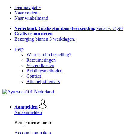
naar navigatie
Naar content
Naar winkelmand
Nederland: Gratis standaardverzending
vanaf € 54,90
Gratis retourneren
Bezorging binnen 3 werkdagen.
Help
Waar is mijn bestelling?
Retourneringen
Verzendkosten
Betalingsmethoden
Contact
Alle help-thema`s
Aanmelden
Nu aanmelden
Ben je
nieuw hier?
Account aanmaken