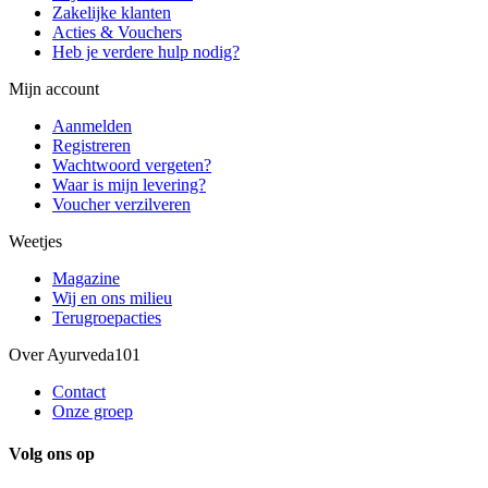
Zakelijke klanten
Acties & Vouchers
Heb je verdere hulp nodig?
Mijn account
Aanmelden
Registreren
Wachtwoord vergeten?
Waar is mijn levering?
Voucher verzilveren
Weetjes
Magazine
Wij en ons milieu
Terugroepacties
Over Ayurveda101
Contact
Onze groep
Volg ons op