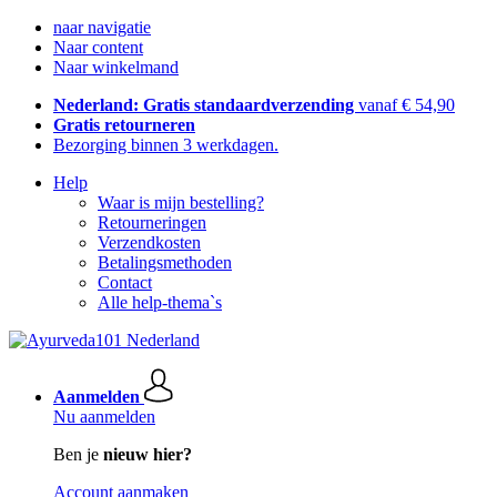
naar navigatie
Naar content
Naar winkelmand
Nederland: Gratis standaardverzending
vanaf € 54,90
Gratis retourneren
Bezorging binnen 3 werkdagen.
Help
Waar is mijn bestelling?
Retourneringen
Verzendkosten
Betalingsmethoden
Contact
Alle help-thema`s
Aanmelden
Nu aanmelden
Ben je
nieuw hier?
Account aanmaken