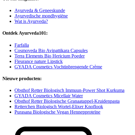
Ayurveda & Geneeskunde
Ayurvedische mondhygiëne
Wat is Ayurveda?
Ontdek Ayurveda101:
Farfalla
Cosmoveda Bio Avipattikara Capsules
Terra Elements Bio Hericium Poeder
Fleurance nature Lipstick
GYADA Cosmetics Vochtinbrengende Crème
Nieuwe producten:
Obsthof Retter Biologisch Immuun-Power Shot Kurkuma
GYADA Cosmetics Micellair Water
Obsthof Retter Biologische Granaatappel-Kruidenpasta
Retterchen Biologisch Wortel-Elixer Knoflook
Purasana Biologische Vegan Hennepproteïne