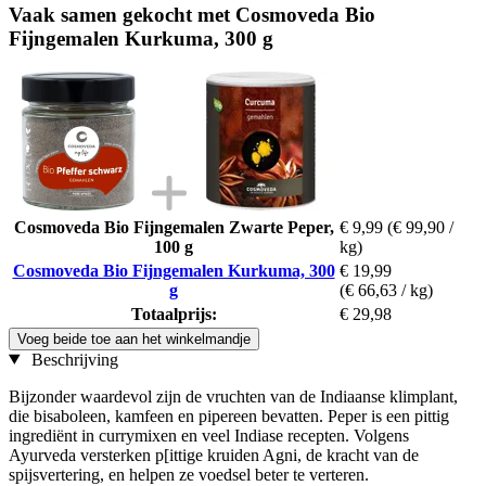
Vaak samen gekocht met Cosmoveda Bio
Fijngemalen Kurkuma, 300 g
Cosmoveda Bio Fijngemalen Zwarte Peper,
€ 9,99
(€ 99,90 /
100 g
kg)
Cosmoveda Bio Fijngemalen Kurkuma, 300
€ 19,99
g
(€ 66,63 / kg)
Totaalprijs:
€ 29,98
Voeg beide toe aan het winkelmandje
Beschrijving
Bijzonder waardevol zijn de vruchten van de Indiaanse klimplant,
die bisaboleen, kamfeen en pipereen bevatten. Peper is een pittig
ingrediënt in currymixen en veel Indiase recepten. Volgens
Ayurveda versterken p[ittige kruiden Agni, de kracht van de
spijsvertering, en helpen ze voedsel beter te verteren.