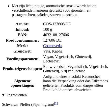
Met zijn licht, pittige, aromatische smaak wordt het op
verschillende manieren gebruikt voor groenten- en
pastagerechten, salades, sauzen en soepen.
Art. nr.:
COS-127606-DE
Inhoud:
100 g
EAN:
4032108127606
Producentnummer:
127606-DE
Merk:
Cosmoveda
Grondwet:
Vata, Kapha
Vegan, Vegetarisch, Glutenvrij,
Voedingspatronen:
Lactosevrij
Rauw voedsel, Veganistisch, Vegetarisch,
Producteigenschappen:
Glutenvrij, Vrij van lactose
Aufgrund eines Produkt-Relaunches
Algemene
kann die Verpackung oder das Etikett des
opmerkingen:
gelieferten Produkts vom dargestellten
Produktbild optisch abweichen
Ingrediënten
[1]
Schwarzer Pfeffer (Piper nigrum)