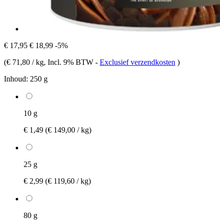
€ 17,95
€ 18,99
-5%
(
€ 71,80 / kg
, Incl. 9% BTW
-
Exclusief verzendkosten
)
Inhoud:
250 g
10 g
€ 1,49
(€ 149,00 / kg)
25 g
€ 2,99
(€ 119,60 / kg)
80 g