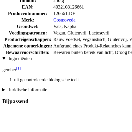
Inhoud:
250 g
EAN:
4032108126661
Producentnummer:
126661-DE
Merk:
Cosmoveda
Grondwet:
Vata, Kapha
Voedingspatronen:
Vegan, Glutenvrij, Lactosevrij
Producteigenschappen:
Rauw voedsel, Veganistisch, Glutenvrij, Vr
Algemene opmerkingen:
Aufgrund eines Produkt-Relaunches kann d
Bewaarvoorschriften:
Bewaren buiten bereik van licht, Droog 
Ingrediënten
[1]
gember
uit gecontroleerde biologische teelt
Juridische informatie
Bijpassend