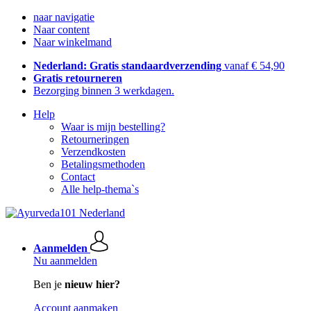
naar navigatie
Naar content
Naar winkelmand
Nederland: Gratis standaardverzending
vanaf € 54,90
Gratis retourneren
Bezorging binnen 3 werkdagen.
Help
Waar is mijn bestelling?
Retourneringen
Verzendkosten
Betalingsmethoden
Contact
Alle help-thema`s
Aanmelden
Nu aanmelden
Ben je
nieuw hier?
Account aanmaken