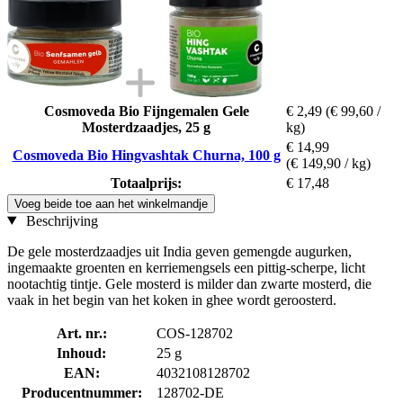
Cosmoveda Bio Fijngemalen Gele
€ 2,49
(€ 99,60 /
Mosterdzaadjes, 25 g
kg)
€ 14,99
Cosmoveda Bio Hingvashtak Churna, 100 g
(€ 149,90 / kg)
Totaalprijs:
€ 17,48
Voeg beide toe aan het winkelmandje
Beschrijving
De gele mosterdzaadjes uit India geven gemengde augurken,
ingemaakte groenten en kerriemengsels een pittig-scherpe, licht
nootachtig tintje. Gele mosterd is milder dan zwarte mosterd, die
vaak in het begin van het koken in ghee wordt geroosterd.
Art. nr.:
COS-128702
Inhoud:
25 g
EAN:
4032108128702
Producentnummer:
128702-DE