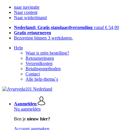
naar navigatie
Naar content
Naar winkelmand
Nederland: Gratis standaardverzending
vanaf € 54,90
Gratis retourneren
Bezorging binnen 3 werkdagen.
Help
Waar is mijn bestelling?
Retourneringen
Verzendkosten
Betalingsmethoden
Contact
Alle help-thema`s
Aanmelden
Nu aanmelden
Ben je
nieuw hier?
Account aanmaken