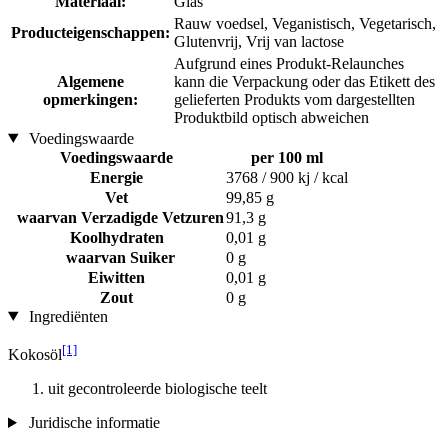
Materiaal:
Glas
Rauw voedsel, Veganistisch, Vegetarisch,
Producteigenschappen:
Glutenvrij, Vrij van lactose
Aufgrund eines Produkt-Relaunches
Algemene
kann die Verpackung oder das Etikett des
opmerkingen:
gelieferten Produkts vom dargestellten
Produktbild optisch abweichen
Voedingswaarde
Voedingswaarde
per 100 ml
Energie
3768 / 900 kj / kcal
Vet
99,85 g
waarvan Verzadigde Vetzuren
91,3 g
Koolhydraten
0,01 g
waarvan Suiker
0 g
Eiwitten
0,01 g
Zout
0 g
Ingrediënten
[1]
Kokosöl
uit gecontroleerde biologische teelt
Juridische informatie