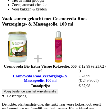
Met de hand geoogst
Zoete, aromatische olie
Voor bakken & braden
Vaak samen gekocht met Cosmoveda Roos
Verzorgings- & Massageolie, 100 ml
Cosmoveda Bio Extra Vierge Kokosolie, 550
€ 12,99
(€ 23,62 /
ml
l)
Cosmoveda Roos Verzorgings- &
€ 24,99
Massageolie, 100 ml
(€ 249,90 / l)
Totaalprijs:
€ 37,98
Voeg beide toe aan het winkelmandje
Beschrijving
De lichte, plantaardige olie, die ruikt naar verse kokosnoot, geeft
veel gerechten een heerlijk exotisch aroma. Het is ideaal om te