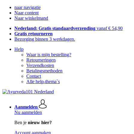
naar navigatie
Naar content
Naar winkelmand
Nederland: Gratis standaardverzending
vanaf € 54,90
Gratis retourneren
Bezorging binnen 3 werkdagen.
Help
Waar is mijn bestelling?
Retourneringen
Verzendkosten
Betalingsmethoden
Contact
Alle help-thema`s
Aanmelden
Nu aanmelden
Ben je
nieuw hier?
Account aanmaken