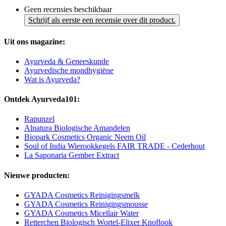
Geen recensies beschikbaar
Schrijf als eerste een recensie over dit product.
Uit ons magazine:
Ayurveda & Geneeskunde
Ayurvedische mondhygiëne
Wat is Ayurveda?
Ontdek Ayurveda101:
Rapunzel
Alnatura Biologische Amandelen
Biopark Cosmetics Organic Neem Oil
Soul of India Wierookkegels FAIR TRADE - Cederhout
La Saponaria Gember Extract
Nieuwe producten:
GYADA Cosmetics Reinigingsmelk
GYADA Cosmetics Reinigingsmousse
GYADA Cosmetics Micellair Water
Retterchen Biologisch Wortel-Elixer Knoflook