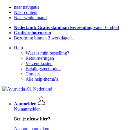
naar navigatie
Naar content
Naar winkelmand
Nederland: Gratis standaardverzending
vanaf € 54,90
Gratis retourneren
Bezorging binnen 3 werkdagen.
Help
Waar is mijn bestelling?
Retourneringen
Verzendkosten
Betalingsmethoden
Contact
Alle help-thema`s
Aanmelden
Nu aanmelden
Ben je
nieuw hier?
Account aanmaken