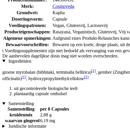
Merk:
Cosmoveda
Grondwet:
Kapha
Doseringsvorm:
Capsule
Voedingspatronen:
Vegan, Glutenvrij, Lactosevrij
Producteigenschappen:
Rasayana, Veganistisch, Glutenvrij, Vrij v
Algemene opmerkingen:
Aufgrund eines Produkt-Relaunches kann d
Bewaarvoorschriften:
Bewaren op een koele, droge plaats, uit de
i
Voedingssupplementen zijn niet bedoeld als vervanging van een gev
De aanbevolen dagelijkse dosis mag niet worden overschreden.
Ingrediënten
[1]
groene myrobalan (bibhitaki, terminalia bellirica)
, gember (Zingiber
[1]
[2]
officinalis)
, hydroxypropylmethylcellulose
uit gecontroleerde biologische teelt
plantaardig capsule omhulsel
Samenstelling
Samenstelling
per 8 Capsules
kruidenmix
2,88 g
waarvan gingerol
6,19 mg
Juridische informatie