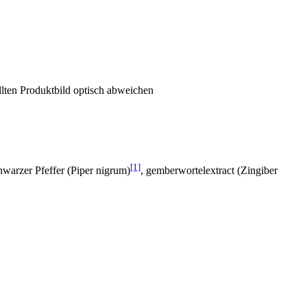
llten Produktbild optisch abweichen
[1]
hwarzer Pfeffer (Piper nigrum)
, gemberwortelextract (Zingiber