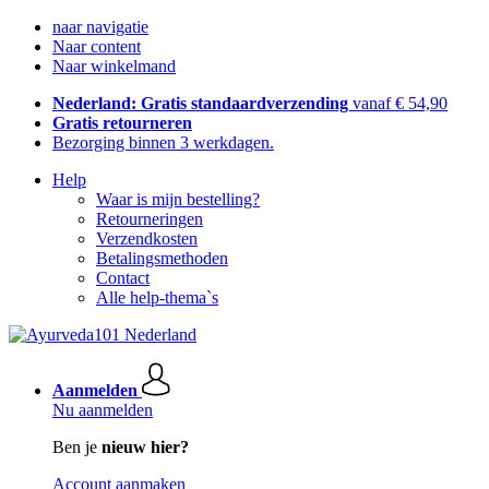
naar navigatie
Naar content
Naar winkelmand
Nederland: Gratis standaardverzending
vanaf € 54,90
Gratis retourneren
Bezorging binnen 3 werkdagen.
Help
Waar is mijn bestelling?
Retourneringen
Verzendkosten
Betalingsmethoden
Contact
Alle help-thema`s
Aanmelden
Nu aanmelden
Ben je
nieuw hier?
Account aanmaken