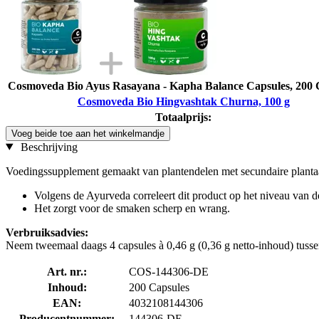
Cosmoveda Bio Ayus Rasayana - Kapha Balance Capsules, 200 
Cosmoveda Bio Hingvashtak Churna, 100 g
Totaalprijs:
Voeg beide toe aan het winkelmandje
Beschrijving
Voedingssupplement gemaakt van plantendelen met secundaire plantaar
Volgens de Ayurveda correleert dit product op het niveau van
Het zorgt voor de smaken scherp en wrang.
Verbruiksadvies:
Neem tweemaal daags 4 capsules à 0,46 g (0,36 g netto-inhoud) tuss
Art. nr.:
COS-144306-DE
Inhoud:
200 Capsules
EAN:
4032108144306
Producentnummer:
144306-DE