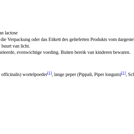
an lactose
ie Verpackung oder das Etikett des gelieferten Produkts vom dargeste
 buurt van licht.
arieerde, evenwichtige voeding. Buiten bereik van kinderen bewaren.
[1]
[1]
 officinalis) wortelpoeder
, lange peper (Pippali, Piper longum)
, Sc