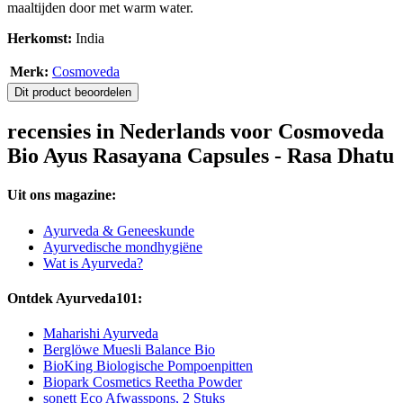
maaltijden door met warm water.
Herkomst:
India
Merk:
Cosmoveda
Dit product beoordelen
recensies in Nederlands voor Cosmoveda
Bio Ayus Rasayana Capsules - Rasa Dhatu
Uit ons magazine:
Ayurveda & Geneeskunde
Ayurvedische mondhygiëne
Wat is Ayurveda?
Ontdek Ayurveda101:
Maharishi Ayurveda
Berglöwe Muesli Balance Bio
BioKing Biologische Pompoenpitten
Biopark Cosmetics Reetha Powder
sonett Eco Afwasspons, 2 Stuks