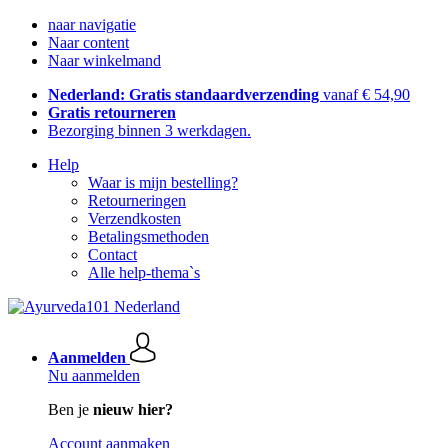
naar navigatie
Naar content
Naar winkelmand
Nederland: Gratis standaardverzending
vanaf € 54,90
Gratis retourneren
Bezorging binnen 3 werkdagen.
Help
Waar is mijn bestelling?
Retourneringen
Verzendkosten
Betalingsmethoden
Contact
Alle help-thema`s
Aanmelden
Nu aanmelden
Ben je
nieuw hier?
Account aanmaken