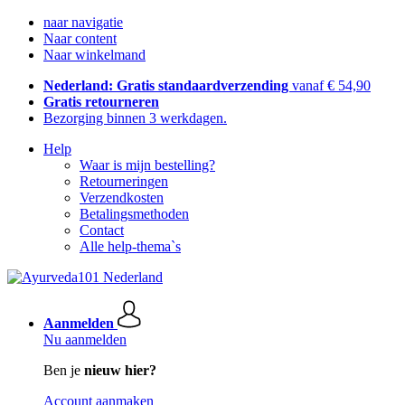
naar navigatie
Naar content
Naar winkelmand
Nederland: Gratis standaardverzending
vanaf € 54,90
Gratis retourneren
Bezorging binnen 3 werkdagen.
Help
Waar is mijn bestelling?
Retourneringen
Verzendkosten
Betalingsmethoden
Contact
Alle help-thema`s
Aanmelden
Nu aanmelden
Ben je
nieuw hier?
Account aanmaken