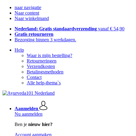
naar navigatie
Naar content
Naar winkelmand
Nederland: Gratis standaardverzending
vanaf € 54,90
Gratis retourneren
Bezorging binnen 3 werkdagen.
Help
Waar is mijn bestelling?
Retourneringen
Verzendkosten
Betalingsmethoden
Contact
Alle help-thema`s
Aanmelden
Nu aanmelden
Ben je
nieuw hier?
Account aanmaken