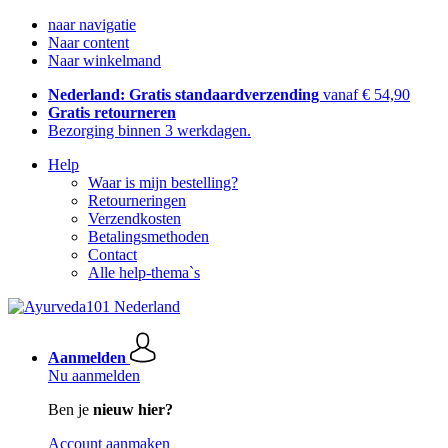
naar navigatie
Naar content
Naar winkelmand
Nederland: Gratis standaardverzending
vanaf € 54,90
Gratis retourneren
Bezorging binnen 3 werkdagen.
Help
Waar is mijn bestelling?
Retourneringen
Verzendkosten
Betalingsmethoden
Contact
Alle help-thema`s
Aanmelden
Nu aanmelden
Ben je
nieuw hier?
Account aanmaken