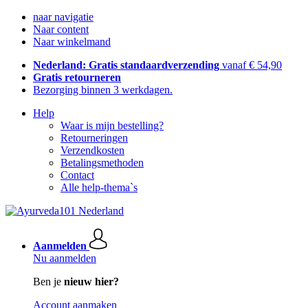
naar navigatie
Naar content
Naar winkelmand
Nederland: Gratis standaardverzending
vanaf € 54,90
Gratis retourneren
Bezorging binnen 3 werkdagen.
Help
Waar is mijn bestelling?
Retourneringen
Verzendkosten
Betalingsmethoden
Contact
Alle help-thema`s
Aanmelden
Nu aanmelden
Ben je
nieuw hier?
Account aanmaken