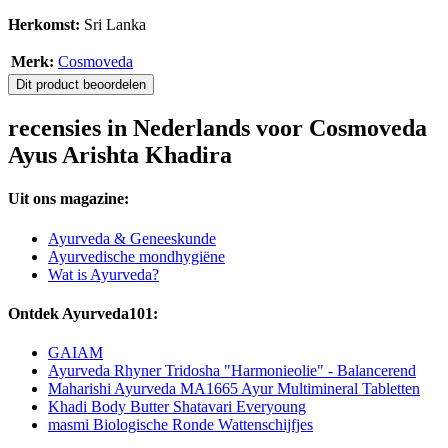
Herkomst:
Sri Lanka
Merk:
Cosmoveda
Dit product beoordelen
recensies in Nederlands voor Cosmoveda
Ayus Arishta Khadira
Uit ons magazine:
Ayurveda & Geneeskunde
Ayurvedische mondhygiëne
Wat is Ayurveda?
Ontdek Ayurveda101:
GAIAM
Ayurveda Rhyner Tridosha "Harmonieolie" - Balancerend
Maharishi Ayurveda MA1665 Ayur Multimineral Tabletten
Khadi Body Butter Shatavari Everyoung
masmi Biologische Ronde Wattenschijfjes