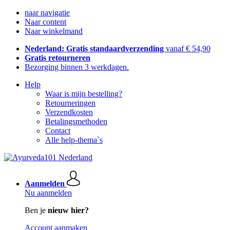
naar navigatie
Naar content
Naar winkelmand
Nederland: Gratis standaardverzending
vanaf € 54,90
Gratis retourneren
Bezorging binnen 3 werkdagen.
Help
Waar is mijn bestelling?
Retourneringen
Verzendkosten
Betalingsmethoden
Contact
Alle help-thema`s
Aanmelden
Nu aanmelden
Ben je
nieuw hier?
Account aanmaken