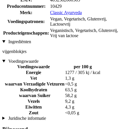
Producentnummer:
10429
Merk:
Classic Ayurveda
Vegan, Vegetarisch, Glutenvrij,
Voedingspatronen:
Lactosevrij
Veganistisch, Vegetarisch, Glutenvrij,
Producteigenschappen:
Vrij van lactose
Ingrediënten
vijgenblokjes
Voedingswaarde
Voedingswaarde
per 100 g
Energie
1277 / 305 kj / kcal
Vet
1,3 g
waarvan Verzadigde Vetzuren
<0,5 g
Koolhydraten
63,5 g
waarvan Suiker
58,2 g
Vezels
9,2 g
Eiwitten
4,3 g
Zout
<0,05 g
Juridische informatie