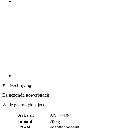
Beschrijving
De gezonde powersnack
Wilde gedroogde vijgen.
Art. nr.:
AN-10429
Inhoud:
200 g
EAN:
4032582000365