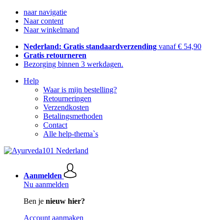
naar navigatie
Naar content
Naar winkelmand
Nederland: Gratis standaardverzending
vanaf € 54,90
Gratis retourneren
Bezorging binnen 3 werkdagen.
Help
Waar is mijn bestelling?
Retourneringen
Verzendkosten
Betalingsmethoden
Contact
Alle help-thema`s
Aanmelden
Nu aanmelden
Ben je
nieuw hier?
Account aanmaken