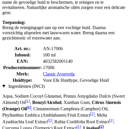
name de gevoelige huid te beschermen, te reinigen en te
revitaliseren. Natuurlijke aromatische oliën zorgen voor een delicate
geur.
Toepassing:
Breng de reinigingsgel aan op een vochtige huid. Daarna
voorzichtig afspoelen met lauwwarm water. Breng daarna een
gezichtstonic of rozenwater aan.
Art. nr.:
AN-17006
Inhoud:
100 ml
EAN:
4032582001140
Producentnummer:
17006
Merk:
Classic Ayurveda
Huidtype:
Voor Elk Huidtype, Gevoelige Huid
Ingrediënten (INCI)
Aqua, Sodium Cocoyl Glutamat, Prunus Amygdalus Dulcis (Sweet
[1]
Almond) Oil
,
Benzyl Alcohol
, Xanthan Gum,
Citrus Sinensis
[1]
(Orange) Oil
, Cinnamomum Camphora (Camphor) Oil,
[1]
Phyllanthus Emblica (Amblabaum) Fruit Extract
, Melia
[1]
[1]
Azadirachta Leaf Extract
, Rubia Cordifolia Root Extract
,
[1]
[2]
Curcuma Longa (Turmeric) Root Extract
,
Linalool
,