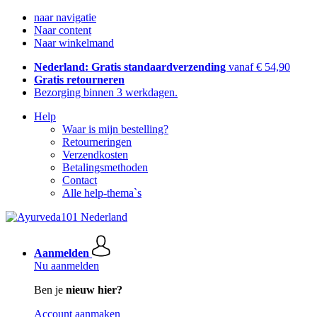
naar navigatie
Naar content
Naar winkelmand
Nederland: Gratis standaardverzending
vanaf € 54,90
Gratis retourneren
Bezorging binnen 3 werkdagen.
Help
Waar is mijn bestelling?
Retourneringen
Verzendkosten
Betalingsmethoden
Contact
Alle help-thema`s
Aanmelden
Nu aanmelden
Ben je
nieuw hier?
Account aanmaken