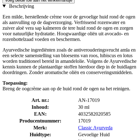
Voeg beide toe aan het winkelmandje
Beschrijving
Een milde, herstellende crème voor de gevoelige huid rond de ogen
als aanvulling op de dagverzorging. Verfrissend rozenwater en
zuiver aloë vera sap kalmeren de tere huid rond de ogen en zorgen
voor natuurlijke hydratatie. Hoogwaardige oliën uit avocado- en
rozenbottelzaad voeden en beschermen.
Ayurvedische ingrediënten zoals de antiverouderingsvrucht amla en
een selecte samenstelling van bloesems van roos, hibiscus en lotus
worden traditioneel bereid in amandelolie. Volgens de Ayurvedische
kennis kunnen de plantaardige stoffen hierdoor diep in de huidlagen
doordringen. Zonder aromatische oliën en conserveringsmiddelen.
Toepassing:
Breng de oogcrème aan op de huid rond de ogen na het reinigen.
Art. nr.:
AN-17019
Inhoud:
30 ml
EAN:
4032582020585
Producentnummer:
17019
Merk:
Classic Ayurveda
Huidtype:
Gevoelige Huid