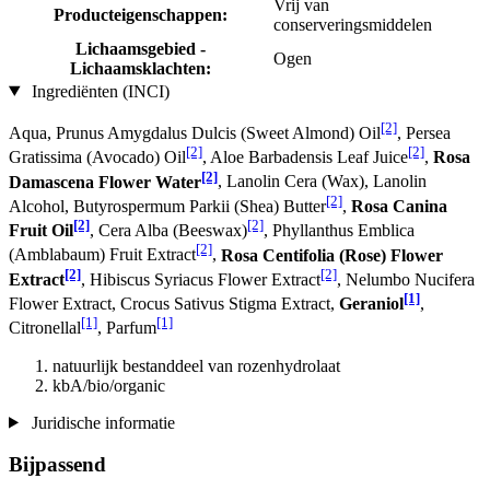
Vrij van
Producteigenschappen:
conserveringsmiddelen
Lichaamsgebied -
Ogen
Lichaamsklachten:
Ingrediënten (INCI)
[2]
Aqua, Prunus Amygdalus Dulcis (Sweet Almond) Oil
, Persea
[2]
[2]
Gratissima (Avocado) Oil
, Aloe Barbadensis Leaf Juice
,
Rosa
[2]
Damascena Flower Water
, Lanolin Cera (Wax), Lanolin
[2]
Alcohol, Butyrospermum Parkii (Shea) Butter
,
Rosa Canina
[2]
[2]
Fruit Oil
, Cera Alba (Beeswax)
, Phyllanthus Emblica
[2]
(Amblabaum) Fruit Extract
,
Rosa Centifolia (Rose) Flower
[2]
[2]
Extract
, Hibiscus Syriacus Flower Extract
, Nelumbo Nucifera
[1]
Flower Extract, Crocus Sativus Stigma Extract,
Geraniol
,
[1]
[1]
Citronellal
, Parfum
natuurlijk bestanddeel van rozenhydrolaat
kbA/bio/organic
Juridische informatie
Bijpassend