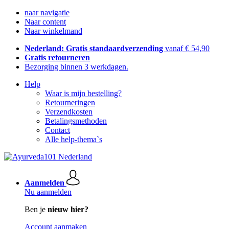
naar navigatie
Naar content
Naar winkelmand
Nederland: Gratis standaardverzending
vanaf € 54,90
Gratis retourneren
Bezorging binnen 3 werkdagen.
Help
Waar is mijn bestelling?
Retourneringen
Verzendkosten
Betalingsmethoden
Contact
Alle help-thema`s
Aanmelden
Nu aanmelden
Ben je
nieuw hier?
Account aanmaken