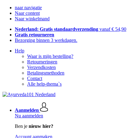
naar navigatie
Naar content
Naar winkelmand
Nederland: Gratis standaardverzending
vanaf € 54,90
Gratis retourneren
Bezorging binnen 3 werkdagen.
Help
Waar is mijn bestelling?
Retourneringen
Verzendkosten
Betalingsmethoden
Contact
Alle help-thema`s
Aanmelden
Nu aanmelden
Ben je
nieuw hier?
Account aanmaken