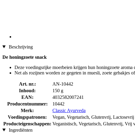
Beschrijving
De honingzoete snack
Deze voedingsrijke moerbeien krijgen hun honingzoete aroma d
Net als rozijnen worden ze gegeten in muesli, zoete gebakjes o
Art. nr.:
AN-10442
Inhoud:
150 g
EAN:
4032582007241
Producentnummer:
10442
Merk:
Classic Ayurveda
Voedingspatronen:
Vegan, Vegetarisch, Glutenvrij, Lactosevrij
Producteigenschappen:
Veganistisch, Vegetarisch, Glutenvrij, Vrij 
Ingrediënten