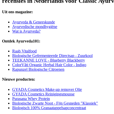
recensies in Nederlands voor Classic Ayur
Uit ons magazine:
Ayurveda & Geneeskunde
Ayurvedische mondhygiëne
Wat is Ayurveda?
Ontdek Ayurveda101:
Raab Vitalfood
Biologische Gefermenteerde Directsap - Zuurkool
TEEKANNE LOVE - Blueberry Blackberry
ColorVãti Organic Herbal Hair Color - Indigo
Rapunzel Biologische Citroenen
Nieuwe producten:
GYADA Cosmetics Make-up remover Olie
GYADA Cosmetics Reinigingsmousse
Purasana Whey Protein
Biologische Zwarte Noot - Fijn Gesneden "Klassiek"
Biologisch 100% Granaatappelsapconcentraat