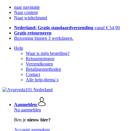
naar navigatie
Naar content
Naar winkelmand
Nederland: Gratis standaardverzending
vanaf € 54,90
Gratis retourneren
Bezorging binnen 3 werkdagen.
Help
Waar is mijn bestelling?
Retourneringen
Verzendkosten
Betalingsmethoden
Contact
Alle help-thema`s
Aanmelden
Nu aanmelden
Ben je
nieuw hier?
Account aanmaken