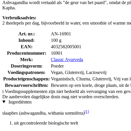
Ashvagandha wordt vertaald als "de geur van het paard", omdat de pla
Kapha.
Verbruiksadvies:
2 theelepels per dag, bijvoorbeeld in water, een smoothie of warme m
Art. nr.:
AN-16901
Inhoud:
100 g
EAN:
4032582005001
Producentnummer:
16901
Merk:
Classic Ayurveda
Doseringsvorm:
Poeder
Voedingspatronen:
Vegan, Glutenvrij, Lactosevrij
Producteigenschappen:
Veganistisch, Churna, Glutenvrij, Vrij van 
Bewaarvoorschriften:
Bewaren op een koele, droge plaats, uit de b
i
Voedingssupplementen zijn niet bedoeld als vervanging van een gev
De aanbevolen dagelijkse dosis mag niet worden overschreden.
Ingrediënten
[1]
slaapbes (ashwagandha, withania somnifera)
uit gecontroleerde biologische teelt