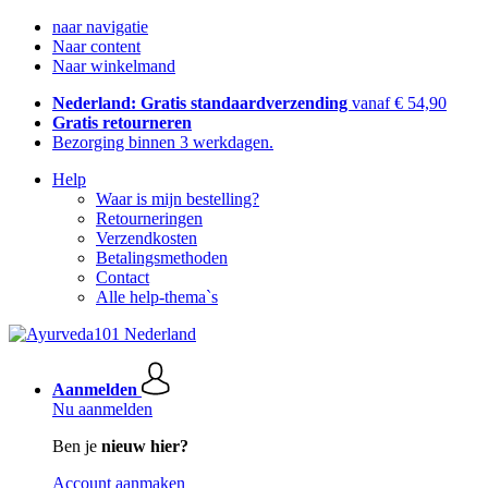
naar navigatie
Naar content
Naar winkelmand
Nederland: Gratis standaardverzending
vanaf € 54,90
Gratis retourneren
Bezorging binnen 3 werkdagen.
Help
Waar is mijn bestelling?
Retourneringen
Verzendkosten
Betalingsmethoden
Contact
Alle help-thema`s
Aanmelden
Nu aanmelden
Ben je
nieuw hier?
Account aanmaken