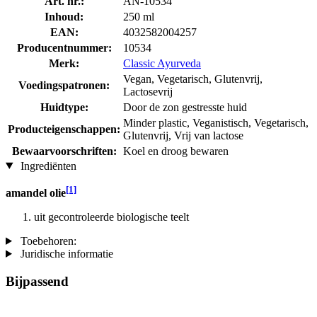
Art. nr.:
AN-10534
Inhoud:
250 ml
EAN:
4032582004257
Producentnummer:
10534
Merk:
Classic Ayurveda
Vegan, Vegetarisch, Glutenvrij,
Voedingspatronen:
Lactosevrij
Huidtype:
Door de zon gestresste huid
Minder plastic, Veganistisch, Vegetarisch,
Producteigenschappen:
Glutenvrij, Vrij van lactose
Bewaarvoorschriften:
Koel en droog bewaren
Ingrediënten
[1]
amandel olie
uit gecontroleerde biologische teelt
Toebehoren:
Juridische informatie
Bijpassend