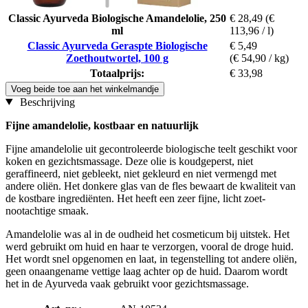
Classic Ayurveda Biologische Amandelolie, 250
€ 28,49
(€
ml
113,96 / l)
Classic Ayurveda Geraspte Biologische
€ 5,49
Zoethoutwortel, 100 g
(€ 54,90 / kg)
Totaalprijs:
€ 33,98
Voeg beide toe aan het winkelmandje
Beschrijving
Fijne amandelolie, kostbaar en natuurlijk
Fijne amandelolie uit gecontroleerde biologische teelt geschikt voor
koken en gezichtsmassage. Deze olie is koudgeperst, niet
geraffineerd, niet gebleekt, niet gekleurd en niet vermengd met
andere oliën. Het donkere glas van de fles bewaart de kwaliteit van
de kostbare ingrediënten. Het heeft een zeer fijne, licht zoet-
nootachtige smaak.
Amandelolie was al in de oudheid het cosmeticum bij uitstek. Het
werd gebruikt om huid en haar te verzorgen, vooral de droge huid.
Het wordt snel opgenomen en laat, in tegenstelling tot andere oliën,
geen onaangename vettige laag achter op de huid. Daarom wordt
het in de Ayurveda vaak gebruikt voor gezichtsmassage.