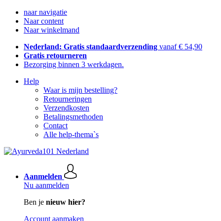
naar navigatie
Naar content
Naar winkelmand
Nederland: Gratis standaardverzending
vanaf € 54,90
Gratis retourneren
Bezorging binnen 3 werkdagen.
Help
Waar is mijn bestelling?
Retourneringen
Verzendkosten
Betalingsmethoden
Contact
Alle help-thema`s
Aanmelden
Nu aanmelden
Ben je
nieuw hier?
Account aanmaken