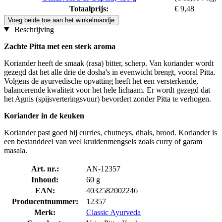
Totaalprijs:
€ 9,48
Voeg beide toe aan het winkelmandje
Beschrijving
Zachte Pitta met een sterk aroma
Koriander heeft de smaak (rasa) bitter, scherp. Van koriander wordt
gezegd dat het alle drie de dosha's in evenwicht brengt, vooral Pitta.
Volgens de ayurvedische opvatting heeft het een versterkende,
balancerende kwaliteit voor het hele lichaam. Er wordt gezegd dat
het Agnis (spijsverteringsvuur) bevordert zonder Pitta te verhogen.
Koriander in de keuken
Koriander past goed bij curries, chutneys, dhals, brood. Koriander is
een bestanddeel van veel kruidenmengsels zoals curry of garam
masala.
Art. nr.:
AN-12357
Inhoud:
60 g
EAN:
4032582002246
Producentnummer:
12357
Merk:
Classic Ayurveda