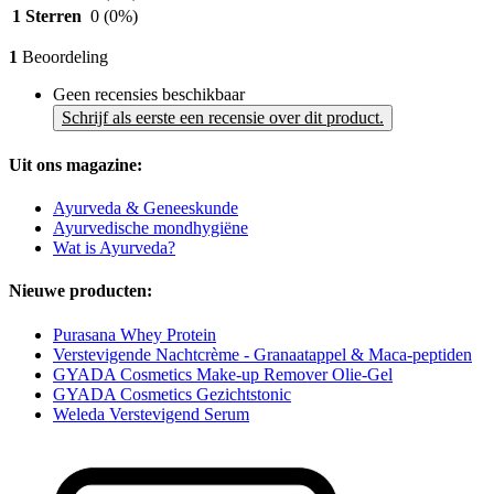
1 Sterren
0
(0%)
1
Beoordeling
Geen recensies beschikbaar
Schrijf als eerste een recensie over dit product.
Uit ons magazine:
Ayurveda & Geneeskunde
Ayurvedische mondhygiëne
Wat is Ayurveda?
Nieuwe producten:
Purasana Whey Protein
Verstevigende Nachtcrème - Granaatappel & Maca-peptiden
GYADA Cosmetics Make-up Remover Olie-Gel
GYADA Cosmetics Gezichtstonic
Weleda Verstevigend Serum