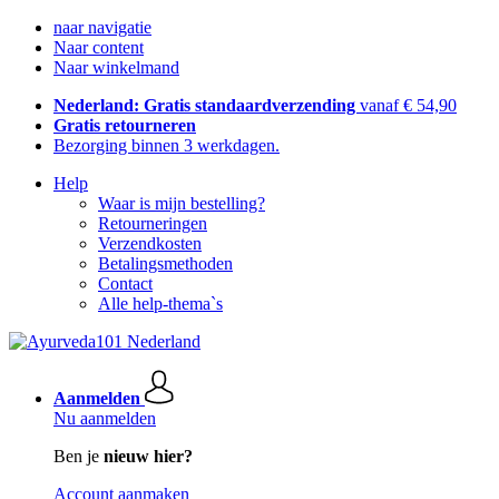
naar navigatie
Naar content
Naar winkelmand
Nederland: Gratis standaardverzending
vanaf € 54,90
Gratis retourneren
Bezorging binnen 3 werkdagen.
Help
Waar is mijn bestelling?
Retourneringen
Verzendkosten
Betalingsmethoden
Contact
Alle help-thema`s
Aanmelden
Nu aanmelden
Ben je
nieuw hier?
Account aanmaken