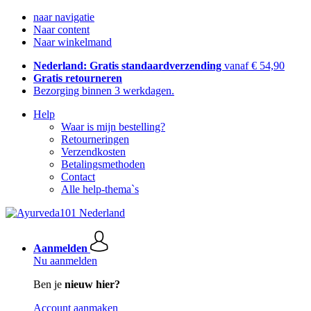
naar navigatie
Naar content
Naar winkelmand
Nederland: Gratis standaardverzending
vanaf € 54,90
Gratis retourneren
Bezorging binnen 3 werkdagen.
Help
Waar is mijn bestelling?
Retourneringen
Verzendkosten
Betalingsmethoden
Contact
Alle help-thema`s
Aanmelden
Nu aanmelden
Ben je
nieuw hier?
Account aanmaken