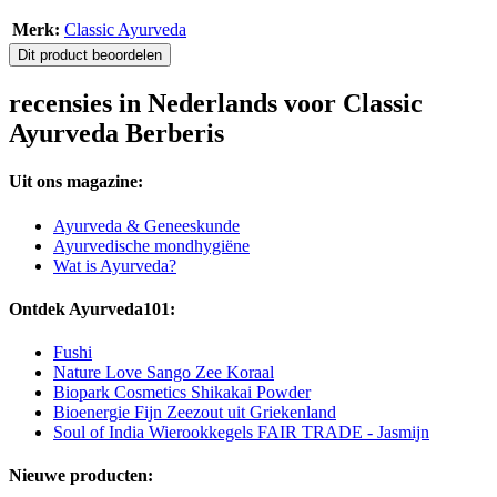
Merk:
Classic Ayurveda
Dit product beoordelen
recensies in Nederlands voor Classic
Ayurveda Berberis
Uit ons magazine:
Ayurveda & Geneeskunde
Ayurvedische mondhygiëne
Wat is Ayurveda?
Ontdek Ayurveda101:
Fushi
Nature Love Sango Zee Koraal
Biopark Cosmetics Shikakai Powder
Bioenergie Fijn Zeezout uit Griekenland
Soul of India Wierookkegels FAIR TRADE - Jasmijn
Nieuwe producten: