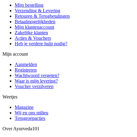
Mijn bestelling
Verzending & Levering
Retouren & Terugbetalingen
Betaalmogelijkheden
Mijn klantenaccount
Zakelijke klanten
Acties & Vouchers
Heb je verdere hulp nodig?
Mijn account
Aanmelden
Registreren
Wachtwoord vergeten?
Waar is mijn levering?
Voucher verzilveren
Weetjes
Magazine
Wij en ons milieu
Terugroepacties
Over Ayurveda101