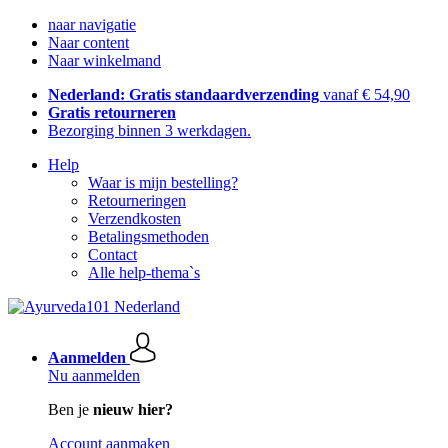
naar navigatie
Naar content
Naar winkelmand
Nederland: Gratis standaardverzending
vanaf € 54,90
Gratis retourneren
Bezorging binnen 3 werkdagen.
Help
Waar is mijn bestelling?
Retourneringen
Verzendkosten
Betalingsmethoden
Contact
Alle help-thema`s
Aanmelden
Nu aanmelden
Ben je
nieuw hier?
Account aanmaken