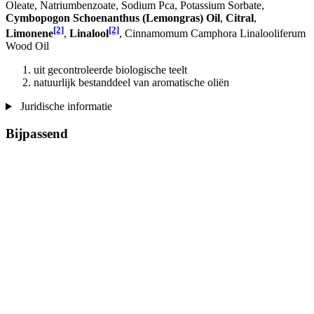
Oleate, Natriumbenzoate, Sodium Pca, Potassium Sorbate,
Cymbopogon Schoenanthus (Lemongras) Oil
,
Citral
,
[2]
[2]
Limonene
,
Linalool
, Cinnamomum Camphora Linalooliferum
Wood Oil
uit gecontroleerde biologische teelt
natuurlijk bestanddeel van aromatische oliën
Juridische informatie
Bijpassend