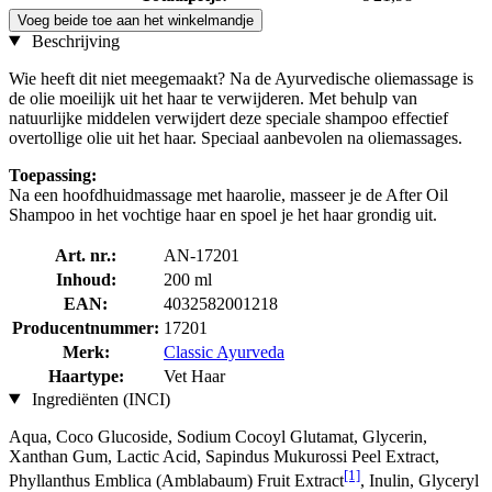
Voeg beide toe aan het winkelmandje
Beschrijving
Wie heeft dit niet meegemaakt? Na de Ayurvedische oliemassage is
de olie moeilijk uit het haar te verwijderen. Met behulp van
natuurlijke middelen verwijdert deze speciale shampoo effectief
overtollige olie uit het haar. Speciaal aanbevolen na oliemassages.
Toepassing:
Na een hoofdhuidmassage met haarolie, masseer je de After Oil
Shampoo in het vochtige haar en spoel je het haar grondig uit.
Art. nr.:
AN-17201
Inhoud:
200 ml
EAN:
4032582001218
Producentnummer:
17201
Merk:
Classic Ayurveda
Haartype:
Vet Haar
Ingrediënten (INCI)
Aqua, Coco Glucoside, Sodium Cocoyl Glutamat, Glycerin,
Xanthan Gum, Lactic Acid, Sapindus Mukurossi Peel Extract,
[1]
Phyllanthus Emblica (Amblabaum) Fruit Extract
, Inulin, Glyceryl