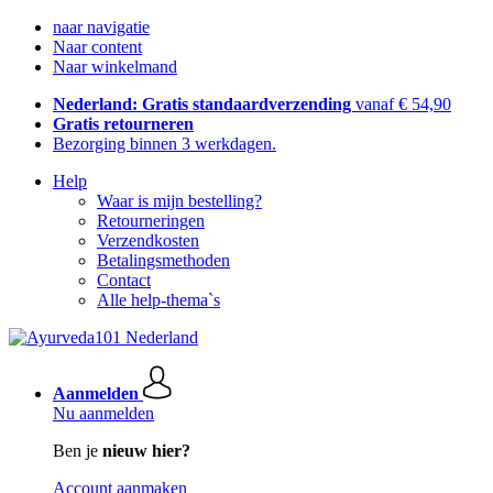
naar navigatie
Naar content
Naar winkelmand
Nederland: Gratis standaardverzending
vanaf € 54,90
Gratis retourneren
Bezorging binnen 3 werkdagen.
Help
Waar is mijn bestelling?
Retourneringen
Verzendkosten
Betalingsmethoden
Contact
Alle help-thema`s
Aanmelden
Nu aanmelden
Ben je
nieuw hier?
Account aanmaken