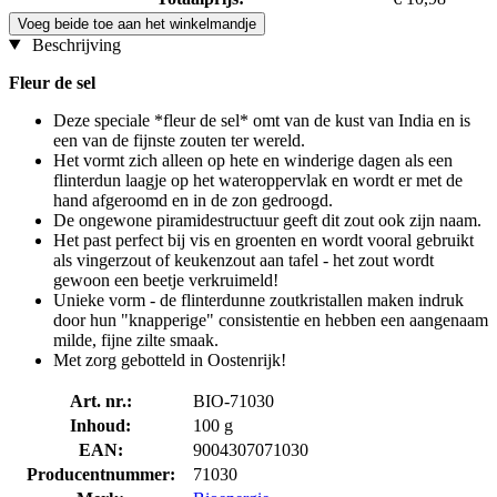
Voeg beide toe aan het winkelmandje
Beschrijving
Fleur de sel
Deze speciale *fleur de sel* omt van de kust van India en is
een van de fijnste zouten ter wereld.
Het vormt zich alleen op hete en winderige dagen als een
flinterdun laagje op het wateroppervlak en wordt er met de
hand afgeroomd en in de zon gedroogd.
De ongewone piramidestructuur geeft dit zout ook zijn naam.
Het past perfect bij vis en groenten en wordt vooral gebruikt
als vingerzout of keukenzout aan tafel - het zout wordt
gewoon een beetje verkruimeld!
Unieke vorm - de flinterdunne zoutkristallen maken indruk
door hun "knapperige" consistentie en hebben een aangenaam
milde, fijne zilte smaak.
Met zorg gebotteld in Oostenrijk!
Art. nr.:
BIO-71030
Inhoud:
100 g
EAN:
9004307071030
Producentnummer:
71030