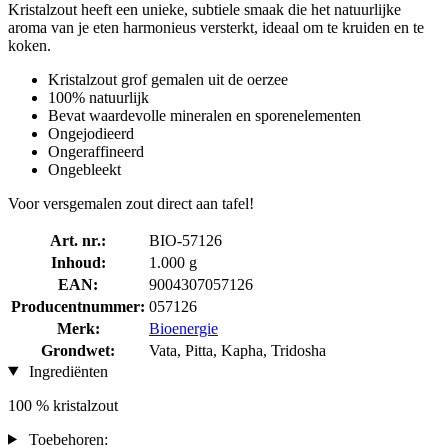
Kristalzout heeft een unieke, subtiele smaak die het natuurlijke
aroma van je eten harmonieus versterkt, ideaal om te kruiden en te
koken.
Kristalzout grof gemalen uit de oerzee
100% natuurlijk
Bevat waardevolle mineralen en sporenelementen
Ongejodieerd
Ongeraffineerd
Ongebleekt
Voor versgemalen zout direct aan tafel!
Art. nr.:
BIO-57126
Inhoud:
1.000 g
EAN:
9004307057126
Producentnummer:
057126
Merk:
Bioenergie
Grondwet:
Vata, Pitta, Kapha, Tridosha
Ingrediënten
100 % kristalzout
Toebehoren: