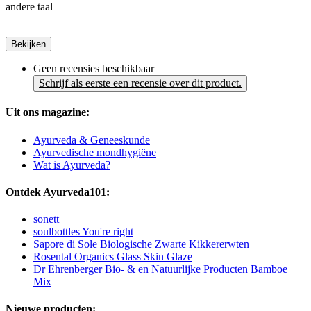
andere taal
Bekijken
Geen recensies beschikbaar
Schrijf als eerste een recensie over dit product.
Uit ons magazine:
Ayurveda & Geneeskunde
Ayurvedische mondhygiëne
Wat is Ayurveda?
Ontdek Ayurveda101:
sonett
soulbottles You're right
Sapore di Sole Biologische Zwarte Kikkererwten
Rosental Organics Glass Skin Glaze
Dr Ehrenberger Bio- & en Natuurlijke Producten Bamboe
Mix
Nieuwe producten: