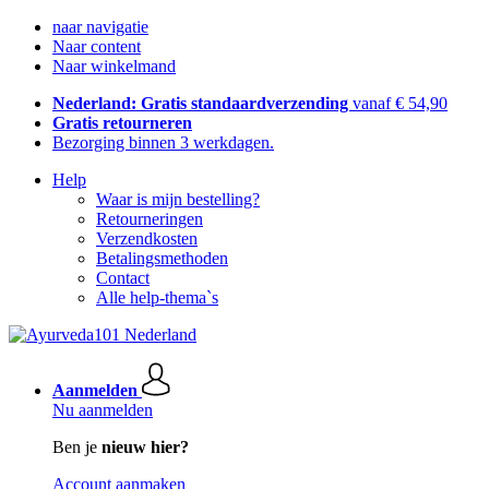
naar navigatie
Naar content
Naar winkelmand
Nederland: Gratis standaardverzending
vanaf € 54,90
Gratis retourneren
Bezorging binnen 3 werkdagen.
Help
Waar is mijn bestelling?
Retourneringen
Verzendkosten
Betalingsmethoden
Contact
Alle help-thema`s
Aanmelden
Nu aanmelden
Ben je
nieuw hier?
Account aanmaken