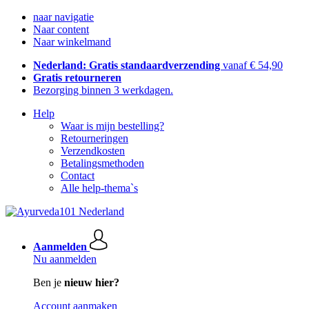
naar navigatie
Naar content
Naar winkelmand
Nederland: Gratis standaardverzending
vanaf € 54,90
Gratis retourneren
Bezorging binnen 3 werkdagen.
Help
Waar is mijn bestelling?
Retourneringen
Verzendkosten
Betalingsmethoden
Contact
Alle help-thema`s
Aanmelden
Nu aanmelden
Ben je
nieuw hier?
Account aanmaken