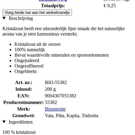
Totaalprijs:
€ 9,25
Voeg beide toe aan het winkelmandje
Beschrijving
Kristalzout heeft een uitzonderlijk fijne smaak die het natuurlijke
aroma van je eten harmonieus versterkt.
Kristalzout uit de oerzee
100% natuurlijk
Bevat waardevolle mineralen en sporenelementen
Ongejodeerd
Ongeraffineerd
Ongebleekt
Art. nr.:
BIO-55382
Inhoud:
200 g
EAN:
9004307055382
Producentnummer:
55382
Merk:
Bioenergie
Grondwet:
Vata, Pitta, Kapha, Tridosha
Ingrediënten
100 % kristalzout