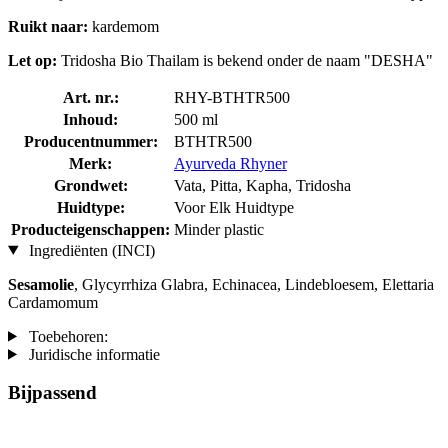
Ruikt naar:
kardemom
Let op:
Tridosha Bio Thailam is bekend onder de naam "DESHA"
Art. nr.:
RHY-BTHTR500
Inhoud:
500 ml
Producentnummer:
BTHTR500
Merk:
Ayurveda Rhyner
Grondwet:
Vata, Pitta, Kapha, Tridosha
Huidtype:
Voor Elk Huidtype
Producteigenschappen:
Minder plastic
Ingrediënten (INCI)
Sesamolie
, Glycyrrhiza Glabra, Echinacea, Lindebloesem, Elettaria
Cardamomum
Toebehoren:
Juridische informatie
Bijpassend