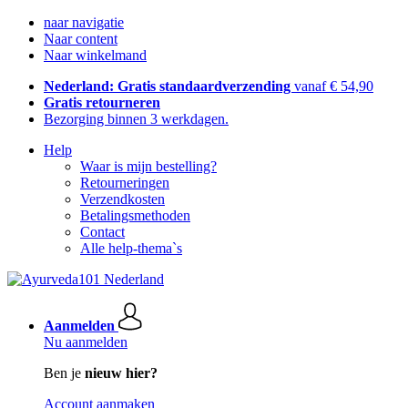
naar navigatie
Naar content
Naar winkelmand
Nederland: Gratis standaardverzending
vanaf € 54,90
Gratis retourneren
Bezorging binnen 3 werkdagen.
Help
Waar is mijn bestelling?
Retourneringen
Verzendkosten
Betalingsmethoden
Contact
Alle help-thema`s
Aanmelden
Nu aanmelden
Ben je
nieuw hier?
Account aanmaken