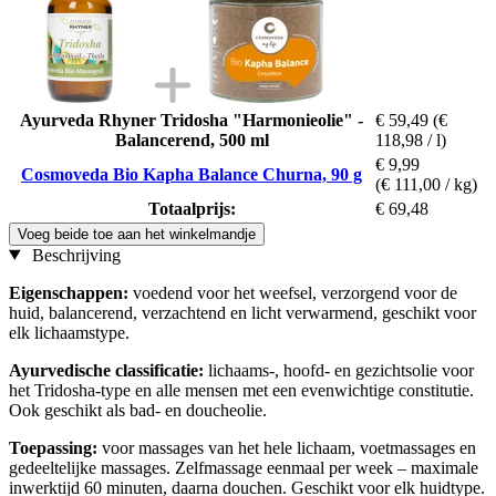
Ayurveda Rhyner Tridosha "Harmonieolie" -
€ 59,49
(€
Balancerend, 500 ml
118,98 / l)
€ 9,99
Cosmoveda Bio Kapha Balance Churna, 90 g
(€ 111,00 / kg)
Totaalprijs:
€ 69,48
Voeg beide toe aan het winkelmandje
Beschrijving
Eigenschappen:
voedend voor het weefsel, verzorgend voor de
huid, balancerend, verzachtend en licht verwarmend, geschikt voor
elk lichaamstype.
Ayurvedische classificatie:
lichaams-, hoofd- en gezichtsolie voor
het Tridosha-type en alle mensen met een evenwichtige constitutie.
Ook geschikt als bad- en doucheolie.
Toepassing:
voor massages van het hele lichaam, voetmassages en
gedeeltelijke massages. Zelfmassage eenmaal per week – maximale
inwerktijd 60 minuten, daarna douchen. Geschikt voor elk huidtype.