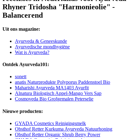
Rhyner Tridosha "Harmonieolie" -
Balancerend
Uit ons magazine:
Ayurveda & Geneeskunde
Ayurvedische mondhygiëne
Wat is Ayurveda?
Ontdek Ayurveda101:
sonett
anatis Naturprodukte Polyporus Paddenstoel Bio
Maharishi Ayurveda MA1403 Ayurfit
Alnatura Biologisch Appel-Mango Vers Sap
Cosmoveda Bio Grofgemalen Peterselie
Nieuwe producten:
GYADA Cosmetics Reinigingsmelk
Obsthof Retter Kurkuma Ayurveda Natuurhoning
Obsthof Retter Organic Shrub Berry Power