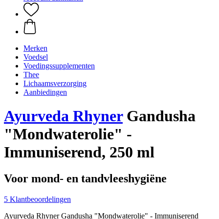
Merken
Voedsel
Voedingssupplementen
Thee
Lichaamsverzorging
Aanbiedingen
Ayurveda Rhyner
Gandusha
"Mondwaterolie" -
Immuniserend, 250 ml
Voor mond- en tandvleeshygiëne
5 Klantbeoordelingen
Ayurveda Rhyner Gandusha "Mondwaterolie" - Immuniserend