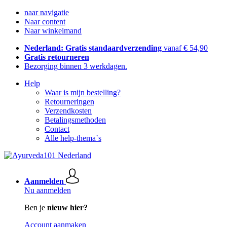
naar navigatie
Naar content
Naar winkelmand
Nederland: Gratis standaardverzending
vanaf € 54,90
Gratis retourneren
Bezorging binnen 3 werkdagen.
Help
Waar is mijn bestelling?
Retourneringen
Verzendkosten
Betalingsmethoden
Contact
Alle help-thema`s
Aanmelden
Nu aanmelden
Ben je
nieuw hier?
Account aanmaken