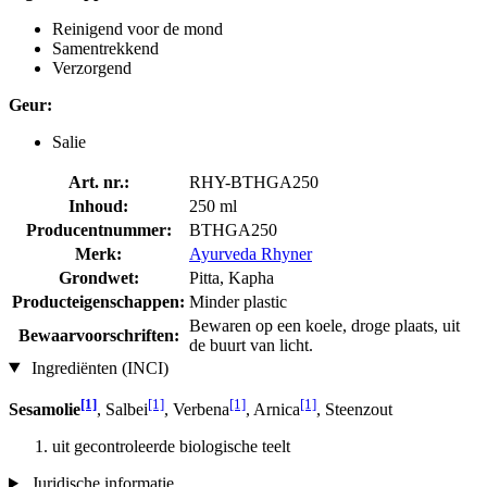
Reinigend voor de mond
Samentrekkend
Verzorgend
Geur:
Salie
Art. nr.:
RHY-BTHGA250
Inhoud:
250 ml
Producentnummer:
BTHGA250
Merk:
Ayurveda Rhyner
Grondwet:
Pitta, Kapha
Producteigenschappen:
Minder plastic
Bewaren op een koele, droge plaats, uit
Bewaarvoorschriften:
de buurt van licht.
Ingrediënten (INCI)
[1]
[1]
[1]
[1]
Sesamolie
, Salbei
, Verbena
, Arnica
, Steenzout
uit gecontroleerde biologische teelt
Juridische informatie