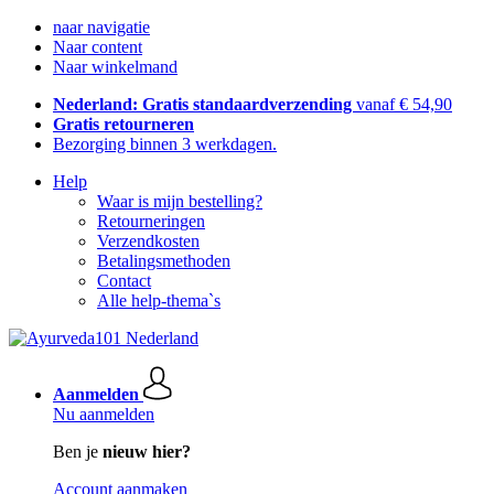
naar navigatie
Naar content
Naar winkelmand
Nederland: Gratis standaardverzending
vanaf € 54,90
Gratis retourneren
Bezorging binnen 3 werkdagen.
Help
Waar is mijn bestelling?
Retourneringen
Verzendkosten
Betalingsmethoden
Contact
Alle help-thema`s
Aanmelden
Nu aanmelden
Ben je
nieuw hier?
Account aanmaken