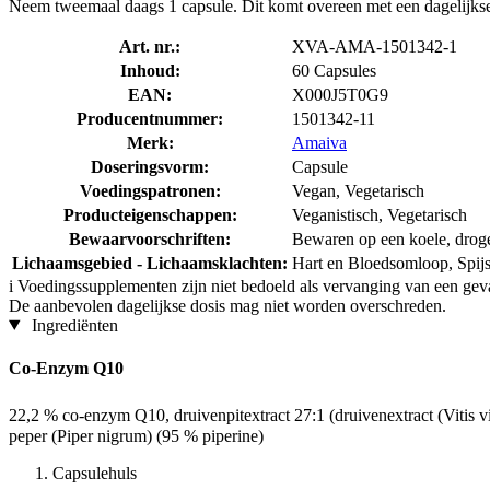
Neem tweemaal daags 1 capsule. Dit komt overeen met een dagelijk
Art. nr.:
XVA-AMA-1501342-1
Inhoud:
60 Capsules
EAN:
X000J5T0G9
Producentnummer:
1501342-11
Merk:
Amaiva
Doseringsvorm:
Capsule
Voedingspatronen:
Vegan, Vegetarisch
Producteigenschappen:
Veganistisch, Vegetarisch
Bewaarvoorschriften:
Bewaren op een koele, droge p
Lichaamsgebied - Lichaamsklachten:
Hart en Bloedsomloop, Spijs
i
Voedingssupplementen zijn niet bedoeld als vervanging van een gev
De aanbevolen dagelijkse dosis mag niet worden overschreden.
Ingrediënten
Co-Enzym Q10
22,2 % co-enzym Q10, druivenpitextract 27:1 (druivenextract (Vitis 
peper (Piper nigrum) (95 % piperine)
Capsulehuls