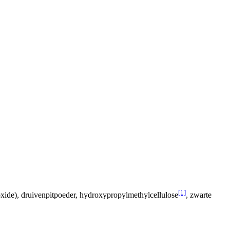
[1]
oxide), druivenpitpoeder, hydroxypropylmethylcellulose
, zwarte