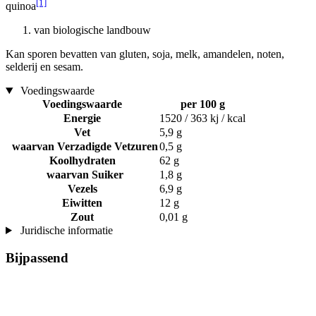
[1]
quinoa
van biologische landbouw
Kan sporen bevatten van gluten, soja, melk, amandelen, noten,
selderij en sesam.
Voedingswaarde
Voedingswaarde
per 100 g
Energie
1520 / 363 kj / kcal
Vet
5,9 g
waarvan Verzadigde Vetzuren
0,5 g
Koolhydraten
62 g
waarvan Suiker
1,8 g
Vezels
6,9 g
Eiwitten
12 g
Zout
0,01 g
Juridische informatie
Bijpassend