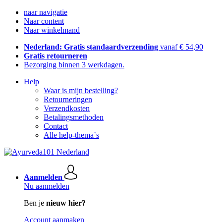
naar navigatie
Naar content
Naar winkelmand
Nederland: Gratis standaardverzending
vanaf € 54,90
Gratis retourneren
Bezorging binnen 3 werkdagen.
Help
Waar is mijn bestelling?
Retourneringen
Verzendkosten
Betalingsmethoden
Contact
Alle help-thema`s
Aanmelden
Nu aanmelden
Ben je
nieuw hier?
Account aanmaken