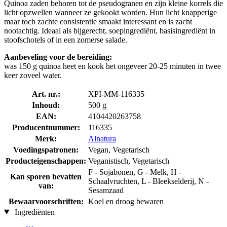
Quinoa zaden behoren tot de pseudogranen en zijn kleine korrels die
licht opzwellen wanneer ze gekookt worden. Hun licht knapperige
maar toch zachte consistentie smaakt interessant en is zacht
nootachtig. Ideaal als bijgerecht, soepingrediënt, basisingrediënt in
stoofschotels of in een zomerse salade.
Aanbeveling voor de bereiding:
was 150 g quinoa heet en kook het ongeveer 20-25 minuten in twee
keer zoveel water.
Art. nr.:
XPI-MM-116335
Inhoud:
500 g
EAN:
4104420263758
Producentnummer:
116335
Merk:
Alnatura
Voedingspatronen:
Vegan, Vegetarisch
Producteigenschappen:
Veganistisch, Vegetarisch
F - Sojabonen, G - Melk, H -
Kan sporen bevatten
Schaalvruchten, L - Bleekselderij, N -
van:
Sesamzaad
Bewaarvoorschriften:
Koel en droog bewaren
Ingrediënten