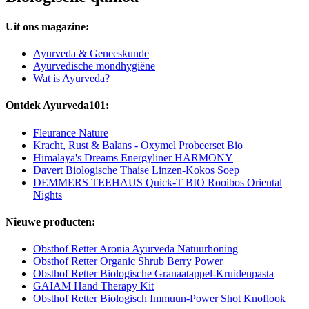
Uit ons magazine:
Ayurveda & Geneeskunde
Ayurvedische mondhygiëne
Wat is Ayurveda?
Ontdek Ayurveda101:
Fleurance Nature
Kracht, Rust & Balans - Oxymel Probeerset Bio
Himalaya's Dreams Energyliner HARMONY
Davert Biologische Thaise Linzen-Kokos Soep
DEMMERS TEEHAUS Quick-T BIO Rooibos Oriental
Nights
Nieuwe producten:
Obsthof Retter Aronia Ayurveda Natuurhoning
Obsthof Retter Organic Shrub Berry Power
Obsthof Retter Biologische Granaatappel-Kruidenpasta
GAIAM Hand Therapy Kit
Obsthof Retter Biologisch Immuun-Power Shot Knoflook