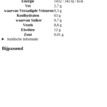
Energie
1432 / 342 kj / kcal
Vet
2,7 g
waarvan Verzadigde Vetzuren
0,3 g
Koolhydraten
63 g
waarvan Suiker
0,7 g
Vezels
8,8 g
Eiwitten
12 g
Zout
0,01 g
Juridische informatie
Bijpassend