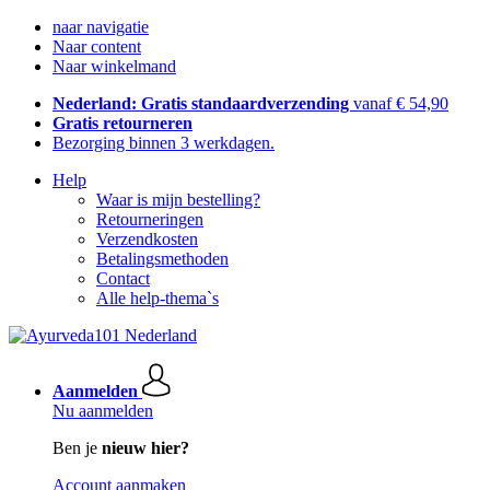
naar navigatie
Naar content
Naar winkelmand
Nederland: Gratis standaardverzending
vanaf € 54,90
Gratis retourneren
Bezorging binnen 3 werkdagen.
Help
Waar is mijn bestelling?
Retourneringen
Verzendkosten
Betalingsmethoden
Contact
Alle help-thema`s
Aanmelden
Nu aanmelden
Ben je
nieuw hier?
Account aanmaken