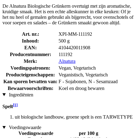
De Alnatura Biologische Grünkern overtuigt met zijn aromatische,
kruidige smaak. Het is een echte alleskunner in elke keuken: Of je
het nu heel of gemalen gebruikt als bijgerecht, voor ovenschotels of
voor soepen en salades – de Grünkern smaakt gewoon altijd.
Art. nr.:
XPI-MM-111192
Inhoud:
500 g
EAN:
4104420011908
Producentnummer:
111192
Merk:
Alnatura
Voedingspatronen:
Vegan, Vegetarisch
Producteigenschappen:
Veganistisch, Vegetarisch
Kan sporen bevatten van:
F - Sojabonen, N - Sesamzaad
Bewaarvoorschriften:
Koel en droog bewaren
Ingrediënten
[1]
Spelt
uit biologische landbouw, groene spelt is een TARWETYPE
Voedingswaarde
Voedingswaarde
per 100 g