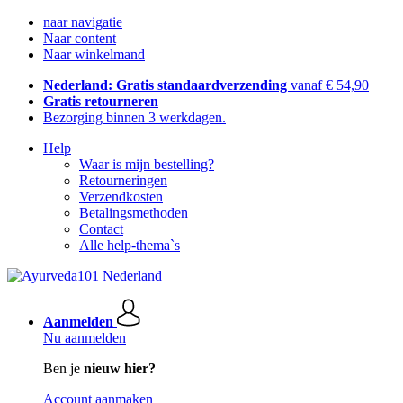
naar navigatie
Naar content
Naar winkelmand
Nederland: Gratis standaardverzending
vanaf € 54,90
Gratis retourneren
Bezorging binnen 3 werkdagen.
Help
Waar is mijn bestelling?
Retourneringen
Verzendkosten
Betalingsmethoden
Contact
Alle help-thema`s
Aanmelden
Nu aanmelden
Ben je
nieuw hier?
Account aanmaken