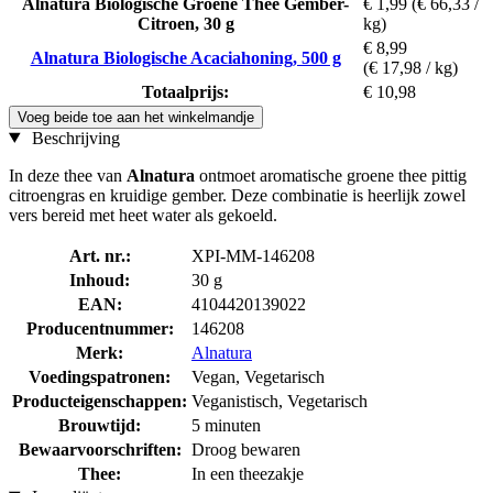
Alnatura Biologische Groene Thee Gember-
€ 1,99
(€ 66,33 /
Citroen, 30 g
kg)
€ 8,99
Alnatura Biologische Acaciahoning, 500 g
(€ 17,98 / kg)
Totaalprijs:
€ 10,98
Voeg beide toe aan het winkelmandje
Beschrijving
In deze thee van
Alnatura
ontmoet aromatische groene thee pittig
citroengras en kruidige gember. Deze combinatie is heerlijk zowel
vers bereid met heet water als gekoeld.
Art. nr.:
XPI-MM-146208
Inhoud:
30 g
EAN:
4104420139022
Producentnummer:
146208
Merk:
Alnatura
Voedingspatronen:
Vegan, Vegetarisch
Producteigenschappen:
Veganistisch, Vegetarisch
Brouwtijd:
5 minuten
Bewaarvoorschriften:
Droog bewaren
Thee:
In een theezakje